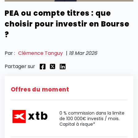
PEA ou compte titres : que
SECTIONS
choisir pour investir en Bourse
?
Par :
Clémence Tanguy
|
18 Mar 2026
Partager sur
Offres du moment
0 % commission dans la limite
de 100 000€ investis / mois.
Capital à risque*