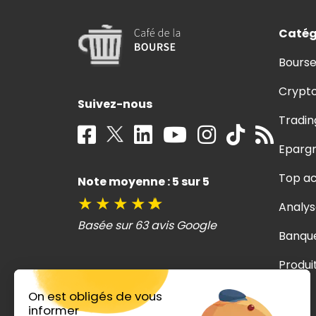
Catég
Bours
Crypt
Suivez-nous
Tradin
Eparg
Top ac
Note moyenne : 5 sur 5
★
★
★
★
★
Analys
Basée sur 63 avis Google
Banqu
Produi
ISR
On est obligés de vous
informer