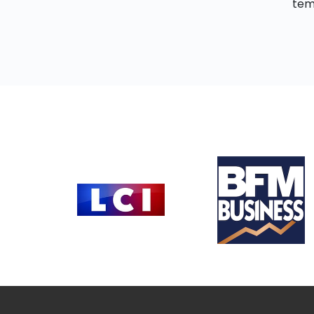
tem
milli
avec 
rend