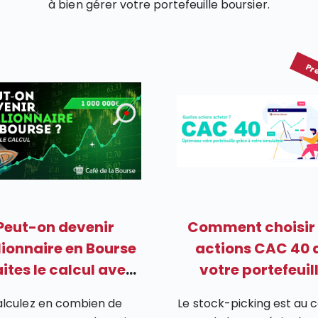
à bien gérer votre portefeuille boursier.
Pr
Peut-on devenir
Comment choisir 
lionnaire en Bourse
actions CAC 40 
aites le calcul avec
votre portefeuil
notre simulateur
boursier ?
lculez en combien de
Le stock-picking est au 
gratuit