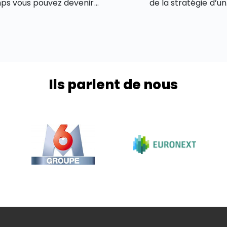
ps vous pouvez devenir
de la stratégie d’un
onnaire grâce à la Bourse
investisseur. Il faut dire 
notre simulateur gratuit :
sélection de valeurs es
ements en fonction des
cœur de la performance
versements.
portefeuille boursier. C’e
si le sujet est crucial 
Ils parlent de nous