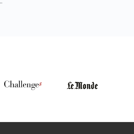
que la
t au
 d’un
st dire
!