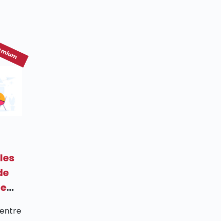
emium
les
de
le
centre