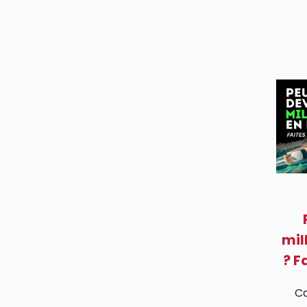
mil
? F
Ca