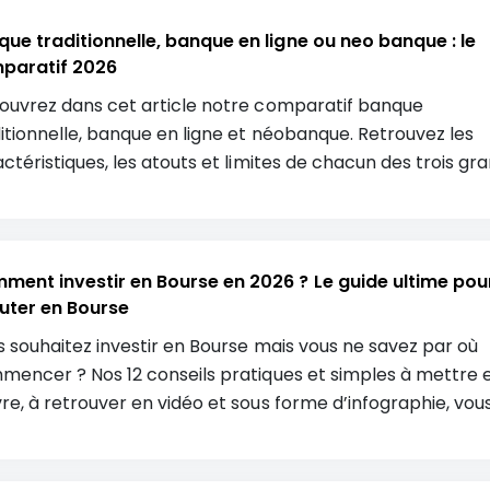
aratif 2026 de 5 plateformes qui permettent d’investir
 le Private Equity en direct ou à travers une assurance-v
ue traditionnelle, banque en ligne ou neo banque : le
n PER.
paratif 2026
ouvrez dans cet article notre comparatif banque
itionnelle, banque en ligne et néobanque. Retrouvez les
ctéristiques, les atouts et limites de chacun des trois gr
urs du secteur bancaire.
ment investir en Bourse en 2026 ? Le guide ultime pou
uter en Bourse
 souhaitez investir en Bourse mais vous ne savez par où
encer ? Nos 12 conseils pratiques et simples à mettre 
e, à retrouver en vidéo et sous forme d’infographie, vou
ront à bien investir en Bourse.