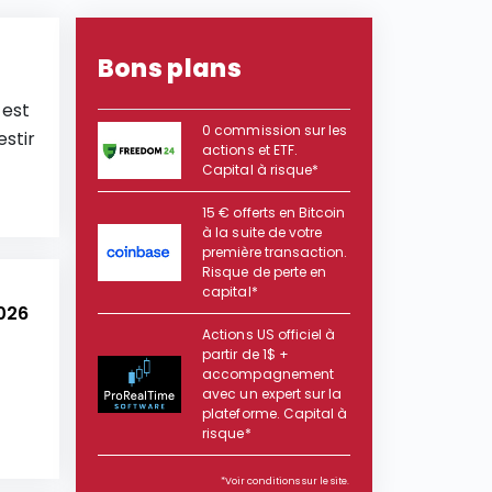
Bons plans
 est
0 commission sur les
estir
actions et ETF.
Capital à risque*
15 € offerts en Bitcoin
à la suite de votre
première transaction.
Risque de perte en
capital*
2026
Actions US officiel à
partir de 1$ +
accompagnement
avec un expert sur la
plateforme. Capital à
risque*
*Voir conditions sur le site.