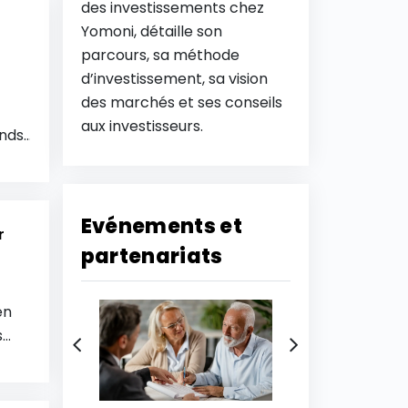
des investissements chez
ie
Yomoni, détaille son
parcours, sa méthode
d’investissement, sa vision
des marchés et ses conseils
aux investisseurs.
ands
Evénements et
r
partenariats
en
s