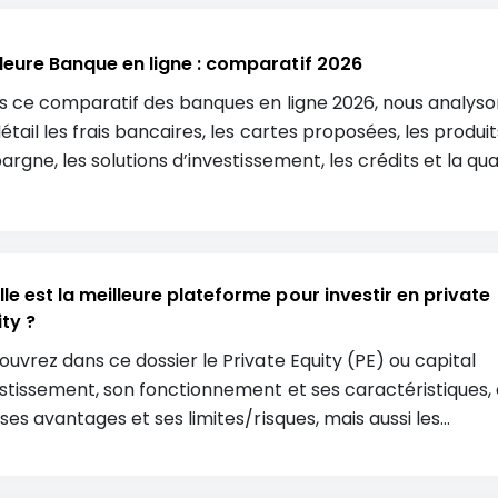
leure Banque en ligne : comparatif 2026
 ce comparatif des banques en ligne 2026, nous analyso
étail les frais bancaires, les cartes proposées, les produit
argne, les solutions d’investissement, les crédits et la qua
ervice afin de vous aider à identifier la banque en ligne la
tée à votre profil.
le est la meilleure plateforme pour investir en private
ty ?
uvrez dans ce dossier le Private Equity (PE) ou capital
stissement, son fonctionnement et ses caractéristiques, 
ses avantages et ses limites/risques, mais aussi les
érentes manières d’investir dans le private equity,
mentées de nos conseils. Retrouvez aussi notre avis et