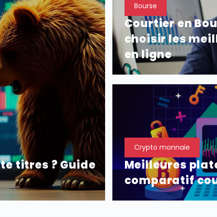
Bourse
Courtier en Bou
choisir les mei
en ligne
Crypto monnaie
te titres ? Guide
Meilleures plat
comparatif cou