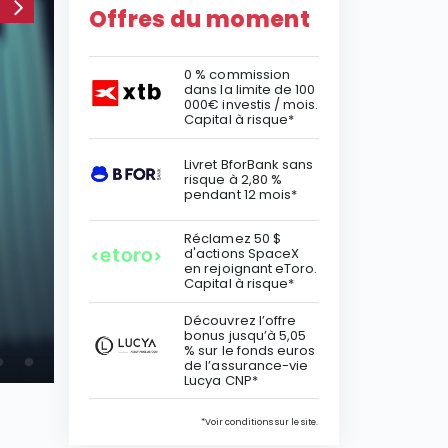
Offres du moment
0 % commission
dans la limite de 100
000€ investis / mois.
Capital à risque*
Livret BforBank sans
risque à 2,80 %
pendant 12 mois*
Actualités
Réclamez 50 $
d'actions SpaceX
Action Safran : fau
en rejoignant eToro.
Capital à risque*
après ses derniers 
Découvrez l’offre
bonus jusqu’à 5,05
% sur le fonds euros
de l’assurance-vie
Lucya CNP*
*Voir conditions sur le site.