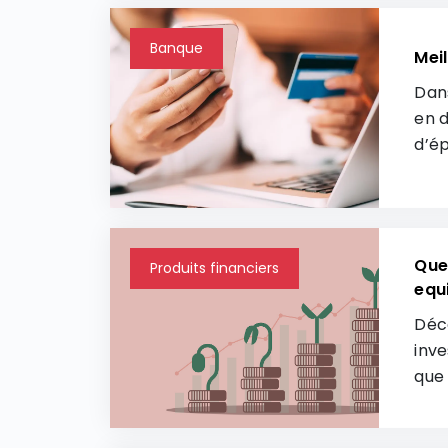
Banque
Meil
Dans
en d
d’ép
de s
adap
Quel
Produits financiers
equi
Déco
inve
que 
diff
agré