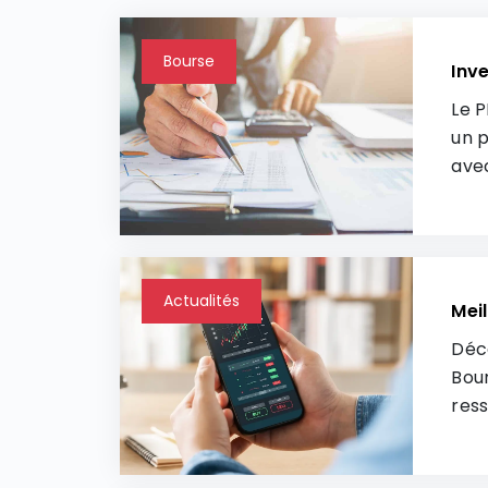
Bourse
Inve
Le P
un p
avec
Actualités
Meil
Déco
Bour
ress