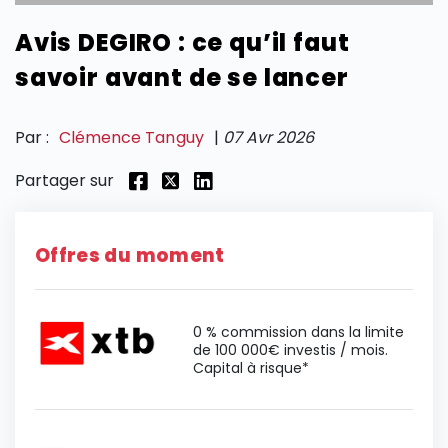
Avis DEGIRO : ce qu’il faut
SECTIONS
savoir avant de se lancer
Par :
Clémence Tanguy
|
07 Avr 2026
Partager sur
Offres du moment
0 % commission dans la limite
de 100 000€ investis / mois.
Capital à risque*