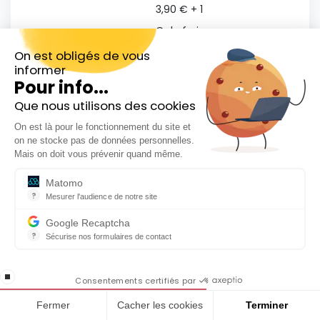
3,90 € + 1
€ de frais
Fonds d’investissement
de
0,20%
On est obligés de vous
non cotés en bourse
informer
gestion
Pour info...
interne
Que nous utilisons des cookies
Inscrivez-vous gratuitement à
On est là pour le fonctionnement du site et
notre Newsletter hebdo
Frais de transaction sur les options
on ne stocke pas de données personnelles.
En cadeau notre ebook
Mais on doit vous prévenir quand même.
« 81 conseils pour investir en Bourse »
Frais de courtage par ordre
Matomo
Place boursière
?
exécuté
Mesurer l'audience de notre site
Outil analytique (alternative à Google Analytics) collectant des do
Google Recaptcha
Euronext LIFFE (Paris,
?
Sécurise nos formulaires de contact
reCAPTCHA protège votre site web contre la fraude et les abus san
Bruxelles,
En cochant cette case, j'accepte la
0,75€ par contrat
Amsterdam,
stop loading
politique de confidentialité de ce site
Consentements certifiés par
Lisbonne)
Fermer
Cacher les cookies
Terminer