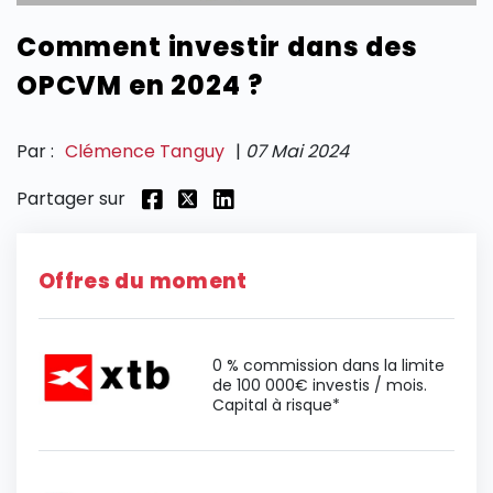
Comment investir dans des
SECTIONS
OPCVM en 2024 ?
Par :
Clémence Tanguy
|
07 Mai 2024
Partager sur
Offres du moment
0 % commission dans la limite
de 100 000€ investis / mois.
Capital à risque*