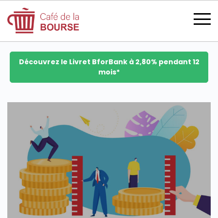
Découvrez le Livret BforBank à 2,80% pendant 12
mois*
se connecter
devenir membre
CATÉGORIES