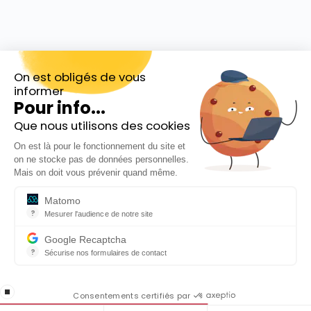
On est obligés de vous
informer
Pour info...
Que nous utilisons des cookies
Inscrivez-vous gratuitement à
On est là pour le fonctionnement du site et
notre Newsletter hebdo
on ne stocke pas de données personnelles.
En cadeau notre ebook
Mais on doit vous prévenir quand même.
« 81 conseils pour investir en Bourse »
Matomo
?
Mesurer l'audience de notre site
Outil analytique (alternative à Google Analytics) collectant des do
Google Recaptcha
?
Sécurise nos formulaires de contact
reCAPTCHA protège votre site web contre la fraude et les abus san
En cochant cette case, j'accepte la
stop loading
politique de confidentialité de ce site
Consentements certifiés par
La règle universelle que chaque investisseur doit