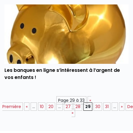
Les banques en ligne s’intéressent à l’argent de
vos enfants !
Page 29 à 33
«
Première
«
...
10
20
...
27
28
29
30
31
...
»
De
»