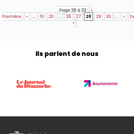
Page 28 à 33
«
Première
«
...
10
20
...
26
27
28
29
30
...
»
D
»
Ils parlent de nous