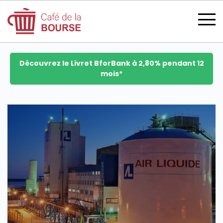
Découvrez le Livret BforBank à 2,80% pendant 12
mois*
se connecter
devenir membre
CATÉGORIES