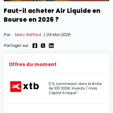
Faut-il acheter Air Liquide en
SECTIONS
Bourse en 2026 ?
Par :
Marc Raffard
|
04 Mai 2026
Partager sur
Offres du moment
0 % commission dans la limite
de 100 000€ investis / mois.
Capital à risque*