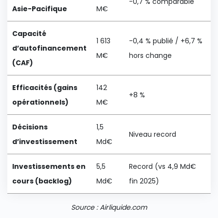
-0,7 % comparable
Asie-Pacifique
M€
Capacité
1 613
-0,4 % publié / +6,7 %
d’autofinancement
M€
hors change
(CAF)
Efficacités (gains
142
+8 %
opérationnels)
M€
Décisions
1,5
Niveau record
d’investissement
Md€
Investissements en
5,5
Record (vs 4,9 Md€
cours (backlog)
Md€
fin 2025)
Source : Airliquide.com