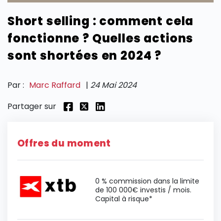
Short selling : comment cela
SECTIONS
fonctionne ? Quelles actions
sont shortées en 2024 ?
Par :
Marc Raffard
|
24 Mai 2024
Partager sur
Offres du moment
0 % commission dans la limite
de 100 000€ investis / mois.
Capital à risque*