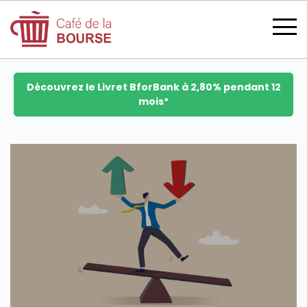
Découvrez le Livret BforBank à 2,80% pendant 12
mois*
se connecter
devenir membre
CATÉGORIES