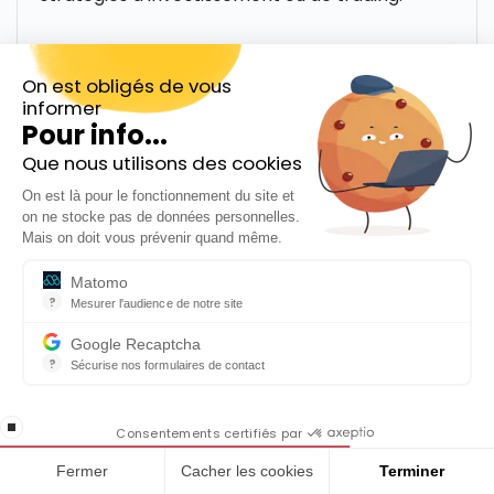
On est obligés de vous
informer
Pour info...
Catégories
Que nous utilisons des cookies
Inscrivez-vous gratuitement à
Banque
On est là pour le fonctionnement du site et
notre Newsletter hebdo
on ne stocke pas de données personnelles.
En cadeau notre ebook
Bourse
Mais on doit vous prévenir quand même.
« 81 conseils pour investir en Bourse »
Matomo
Crypto monnaie
?
Mesurer l'audience de notre site
Outil analytique (alternative à Google Analytics) collectant des do
Devenir rentier
Google Recaptcha
?
Sécurise nos formulaires de contact
ISR
reCAPTCHA protège votre site web contre la fraude et les abus san
En cochant cette case, j'accepte la
Produits financiers
stop loading
politique de confidentialité de ce site
Consentements certifiés par
Trading
Fermer
Cacher les cookies
Terminer