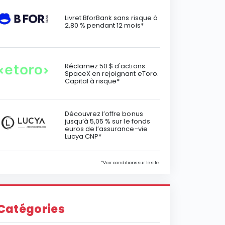
Livret BforBank sans risque à
2,80 % pendant 12 mois*
Réclamez 50 $ d'actions
SpaceX en rejoignant eToro.
Capital à risque*
Découvrez l’offre bonus
jusqu’à 5,05 % sur le fonds
euros de l’assurance-vie
Lucya CNP*
*Voir conditions sur le site.
Catégories