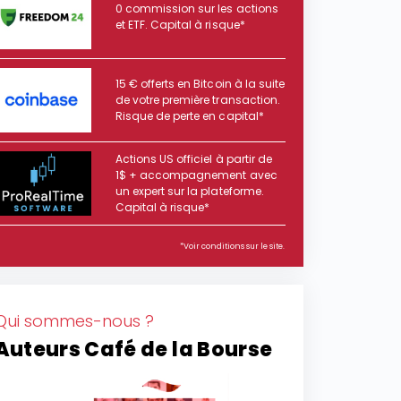
0 commission sur les actions
et ETF. Capital à risque*
15 € offerts en Bitcoin à la suite
de votre première transaction.
Risque de perte en capital*
Actions US officiel à partir de
1$ + accompagnement avec
un expert sur la plateforme.
Capital à risque*
*Voir conditions sur le site.
Qui sommes-nous ?
Auteurs Café de la Bourse