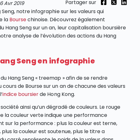
Partager sur
6 Avr 2019
 Seng, notre infographie sur les valeurs qui
e la
Bourse
chinoise. Découvrez également
du Hang Seng sur un an, leur capitalisation boursière
 notre analyse de l’évolution des actions du Hang
Hang Seng en infographie
e du Hang Seng « treemap » afin de se rendre
u cours de Bourse sur un an de chacune des valeurs
l’
indice boursier
de Hong Kong.
société ainsi qu’un dégradé de couleurs. Le rouge
e la couleur verte indique une performance
t sur la performance : plus la couleur est terne,
lus la couleur est soutenue, plus le titre a
 du carré représente le poids de la valeur dans