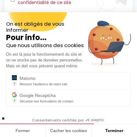
confidentialité de ce site
On est obligés de vous
informer
Pour info...
Que nous utilisons des cookies
Inscrivez-vous gratuitement à
On est là pour le fonctionnement du site et
notre Newsletter hebdo
on ne stocke pas de données personnelles.
En cadeau notre ebook
Mais on doit vous prévenir quand même.
« 81 conseils pour investir en Bourse »
Matomo
?
Mesurer l'audience de notre site
Outil analytique (alternative à Google Analytics) collectant des do
Comment investir en Bourse avec
Google Recaptcha
?
Sécurise nos formulaires de contact
un PEA ?
reCAPTCHA protège votre site web contre la fraude et les abus san
En cochant cette case, j'accepte la
Découvrir la vidéo
stop loading
politique de confidentialité de ce site
Consentements certifiés par
Fermer
Cacher les cookies
Terminer