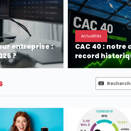
Actualités
ur entreprise :
CAC 40 : notre
026 ?
record histori
s