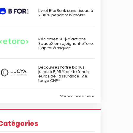
Livret BforBank sans risque à
2,80 % pendant 12 mois*
Réclamez 50 $ d'actions
SpaceX en rejoignant eToro.
Capital à risque*
Découvrez l’offre bonus
jusqu’à 5,05 % sur le fonds
euros de l’assurance-vie
Lucya CNP*
*Voir conditions sur le site.
Catégories