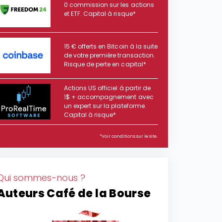
0 commission sur les actions
et ETF. Capital à risque*
15 € offerts en Bitcoin à la suite
de votre première transaction.
Risque de perte en capital*
Actions US officiel à partir de
1$ + accompagnement avec
un expert sur la plateforme.
Capital à risque*
*Voir conditions sur le site.
Qui sommes-nous ?
Auteurs Café de la Bourse