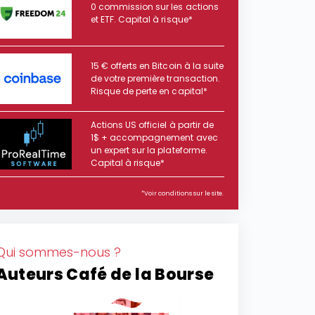
0 commission sur les actions
et ETF. Capital à risque*
15 € offerts en Bitcoin à la suite
de votre première transaction.
Risque de perte en capital*
Actions US officiel à partir de
1$ + accompagnement avec
un expert sur la plateforme.
Capital à risque*
*Voir conditions sur le site.
Qui sommes-nous ?
Auteurs Café de la Bourse