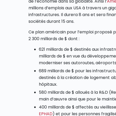
de l’économie dans sa globalité. Ainsi l’
Amer
millions d’emplois aux USA à travers un gi
infrastructures. Il durera 8 ans et sera fin
sociétés durant 15 ans.
Ce plan américain pour l’emploi proposé 
2 300 milliards de $ dont :
621 milliards de $ destinés aux infrast
milliards de $ en vue du développeme
moderniser ses autoroutes, aéroports
689 milliards de $ pour les infrastruc
destinés à la création de logement abo
hôpitaux.
580 milliards de $ alloués à la R&D 
main d’œuvre ainsi que pour le maintie
400 milliards de $ affectés au vieillis
EPHAD
) et pour les personnes fragilis