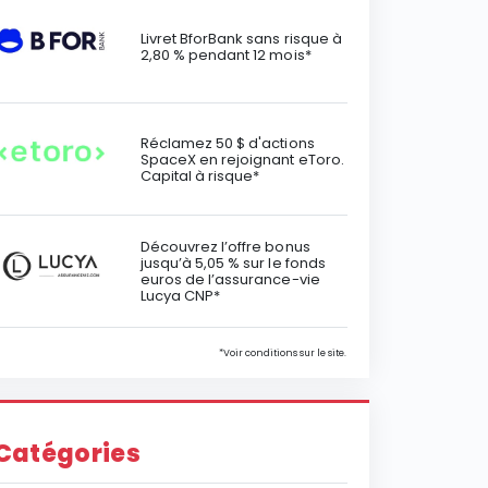
Livret BforBank sans risque à
2,80 % pendant 12 mois*
Réclamez 50 $ d'actions
SpaceX en rejoignant eToro.
Capital à risque*
Découvrez l’offre bonus
jusqu’à 5,05 % sur le fonds
euros de l’assurance-vie
Lucya CNP*
*Voir conditions sur le site.
Catégories