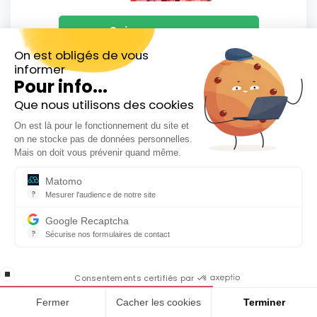
Qui sommes-nous
On est obligés de vous
informer
Pour info...
Que nous utilisons des cookies
Rejoignez nos +40 000 abonnés
Inscrivez-vous gratuitement à
Newsletter hebdo
On est là pour le fonctionnement du site et
notre Newsletter hebdo
on ne stocke pas de données personnelles.
En cadeau notre ebook
Mais on doit vous prévenir quand même.
« 81 conseils pour investir en Bourse »
Matomo
?
Mesurer l'audience de notre site
Outil analytique (alternative à Google Analytics) collectant des do
Google Recaptcha
?
Sécurise nos formulaires de contact
reCAPTCHA protège votre site web contre la fraude et les abus san
Inscrivez-vous gratuitement et recevez en
En cochant cette case, j'accepte la
cadeau notre ebook 81 conseils pour investir en
stop loading
politique de confidentialité de ce site
Consentements certifiés par
Bourse
Fermer
Cacher les cookies
Terminer