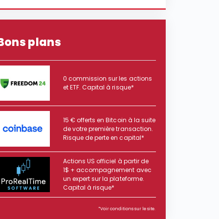
Bons plans
0 commission sur les actions
et ETF. Capital à risque*
15 € offerts en Bitcoin à la suite
de votre première transaction.
Risque de perte en capital*
Actions US officiel à partir de
1$ + accompagnement avec
un expert sur la plateforme.
Capital à risque*
*Voir conditions sur le site.