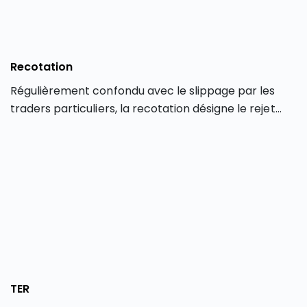
Recotation
Régulièrement confondu avec le slippage par les
traders particuliers, la recotation désigne le rejet
d’un ordre de Bourse par un courtier en Bourse.
TER