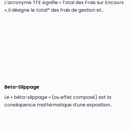
L’acronyme TFE signifie « Total des Frais sur Encours
», il désigne le total* des frais de gestion et
d’administration applicables lors d’un
investissement dans un fonds d’investissement
(OPCVM, FCP, SICAV…) ou lors d’un achat d’ETF. La
version anglophone (TER) est couramment utilisée,
laquelle signifie « Total Expense Ratio ». Le TFE est
indiqué en pourcentage sur une base annuelle.
Beta-Slippage
Le « bêta-slippage » (ou effet composé) est la
conséquence mathématique d’une exposition
réajustée quotidiennement (anglais : « daily
rebalancing »), qui peut produire des déviations
entre la performance d’un produit dérivé et l’actif