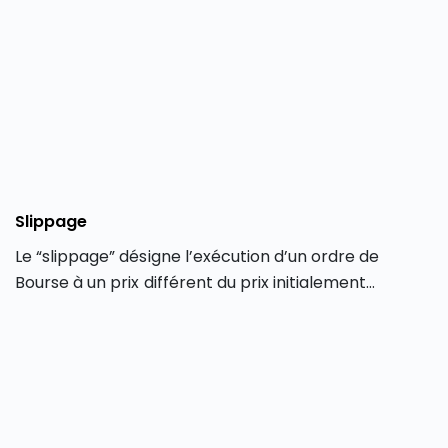
Slippage
Le “slippage” désigne l’exécution d’un ordre de
Bourse à un prix différent du prix initialement
demandé par le trader au moment de la saisie de
l’opération. Le slippage ne concerne que les
transactions effectuées en ligne via une plateforme
de trading électronique.