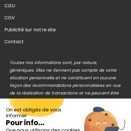
CGU
CGV
Publicité sur notre site
Contact
Toutes nos informations sont, par nature,
génériques. Elles ne tiennent pas compte de votre
situation personnelle et ne constituent en aucune
façon des recommandations personnalisées en vue
de la réalisation de transactions et ne peuvent être
assimilées à une prestation de conseil en
investissement financier, ni à une incitation
On est obligés de vous
informer
quelconque à acheter ou vendre des instruments
Pour info...
financiers. Le lecteur est seul responsable de
Que nous utilisons des cookies
l’utilisation de l’information fournie, sans qu’aucun