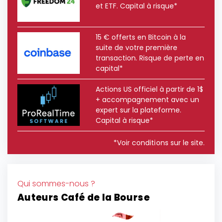
et ETF. Capital à risque*
15 € offerts en Bitcoin à la
suite de votre première
transaction. Risque de perte en
capital*
Actions US officiel à partir de 1$
+ accompagnement avec un
expert sur la plateforme.
Capital à risque*
*Voir conditions sur le site.
Qui sommes-nous ?
Auteurs Café de la Bourse