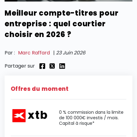
Meilleur compte-titres pour
SECTIONS
entreprise : quel courtier
choisir en 2026 ?
Par :
Marc Raffard
|
23 Juin 2026
Partager sur
Offres du moment
0 % commission dans la limite
de 100 000€ investis / mois.
Capital à risque*