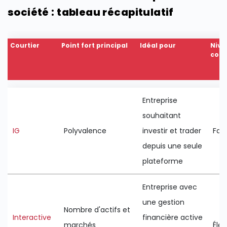
société : tableau récapitulatif
Courtier
Point fort principal
Idéal pour
Nive
comp
Courtier
Point fort principal
Idéal pour
Nive
Entreprise
comp
souhaitant
IG
Polyvalence
investir et trader
Faib
depuis une seule
plateforme
Entreprise avec
une gestion
Nombre d'actifs et
Interactive
financière active
marchés
Éle