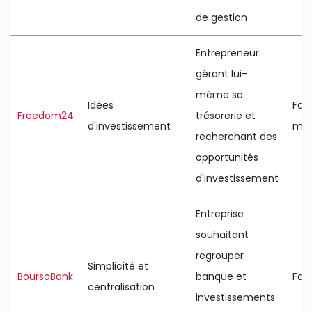
de gestion
Entrepreneur
gérant lui-
même sa
Idées
Faib
Freedom24
trésorerie et
d'investissement
mo
recherchant des
opportunités
d'investissement
Entreprise
souhaitant
regrouper
Simplicité et
BoursoBank
banque et
Faib
centralisation
investissements