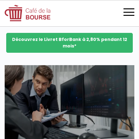
Découvrez le Livret BforBank à 2,80% pendant 12
mois*
se connecter
devenir membre
CATÉGORIES