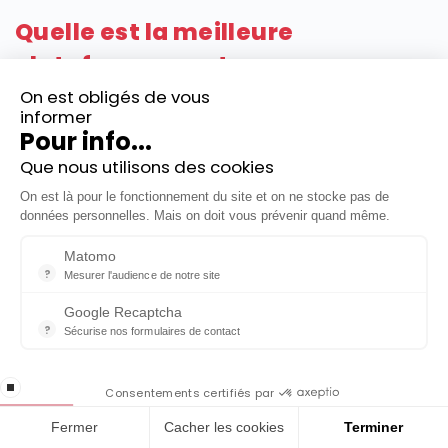
Quelle est la meilleure
plateforme crypto pour
entreprise ?
On est obligés de vous
informer
Pour info...
Dans cette catégorie, nous avons sélectionné le
Inscrivez-vous gratuitement à
Que nous utilisons des cookies
courtier qui nous semble le plus pertinent parmi les
notre Newsletter hebdo
On est là pour le fonctionnement du site et on ne stocke pas de
plateformes crypto proposant l’ouverture d’un
En cadeau notre ebook
données personnelles. Mais on doit vous prévenir quand même.
compte de courtage au nom d’une entreprise.
« 81 conseils pour investir en Bourse »
Matomo
Bitpanda
?
Mesurer l'audience de notre site
Outil analytique (alternative à Google Analytics) collectant des do
Google Recaptcha
?
Sécurise nos formulaires de contact
reCAPTCHA protège votre site web contre la fraude et les abus san
En cochant cette case, j'accepte la
Bitpanda
est une plateforme crypto basée en
stop loading
politique de confidentialité de ce site
Consentements certifiés par
Autriche, spécialisée dans les crypto-actifs mais
Fermer
Cacher les cookies
Terminer
proposant également des
actions fractionnées
, ETF