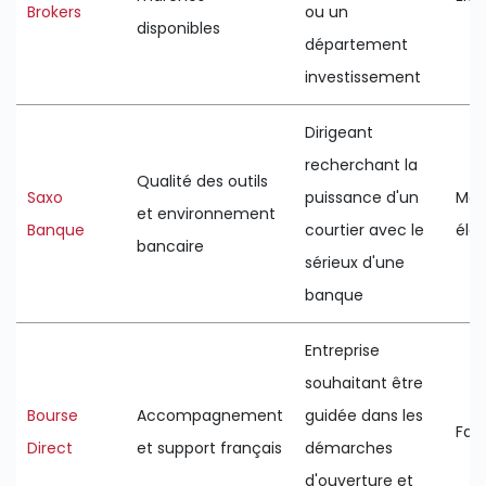
Brokers
ou un
disponibles
département
investissement
Dirigeant
recherchant la
Qualité des outils
Saxo
puissance d'un
Moy
et environnement
Banque
courtier avec le
éle
bancaire
sérieux d'une
banque
Entreprise
souhaitant être
Bourse
Accompagnement
guidée dans les
Faib
Direct
et support français
démarches
d'ouverture et