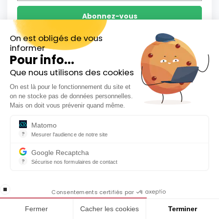
En cochant cette case, j'accepte la
politique de
On est obligés de vous
informer
confidentialité de ce site
Pour info...
Que nous utilisons des cookies
Inscrivez-vous gratuitement à
On est là pour le fonctionnement du site et
notre Newsletter hebdo
on ne stocke pas de données personnelles.
Comment acheter des actions en Bourse ?
En cadeau notre ebook
Mais on doit vous prévenir quand même.
Guide 2026
« 81 conseils pour investir en Bourse »
Matomo
?
Mesurer l'audience de notre site
Outil analytique (alternative à Google Analytics) collectant des do
Google Recaptcha
?
Sécurise nos formulaires de contact
reCAPTCHA protège votre site web contre la fraude et les abus san
Derniers Dossiers
En cochant cette case, j'accepte la
stop loading
politique de confidentialité de ce site
Consentements certifiés par
Fermer
Cacher les cookies
Terminer