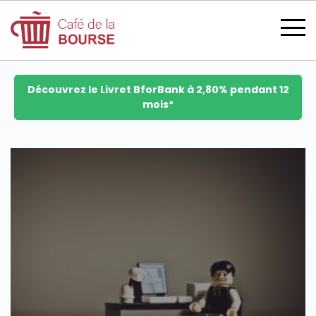
Découvrez le Livret BforBank à 2,80% pendant 12
mois*
se connecter
devenir membre
CATÉGORIES