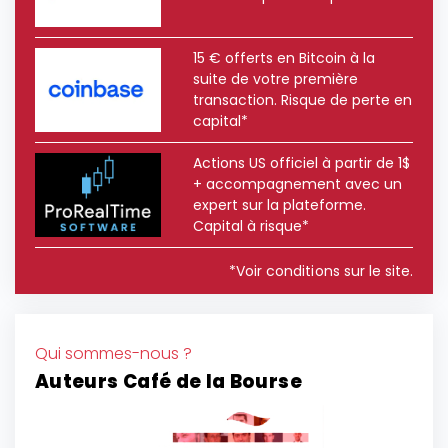
15 € offerts en Bitcoin à la
suite de votre première
transaction. Risque de perte en
capital*
Actions US officiel à partir de 1$
+ accompagnement avec un
expert sur la plateforme.
Capital à risque*
*Voir conditions sur le site.
Qui sommes-nous ?
Auteurs Café de la Bourse