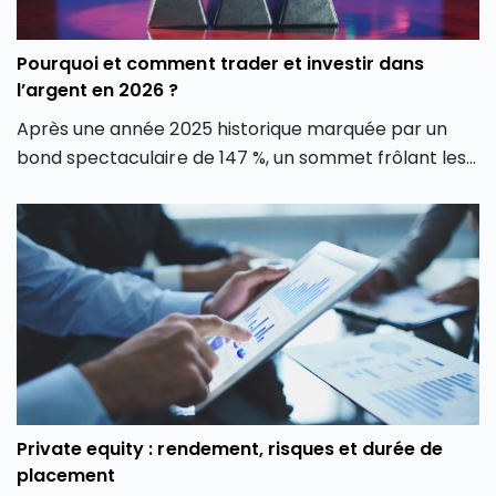
Pourquoi et comment trader et investir dans
l’argent en 2026 ?
Après une année 2025 historique marquée par un
bond spectaculaire de 147 %, un sommet frôlant les
122 $ début 2026 et une correction de presque 50 %
depuis ce pic, l’argent cristallise de plus en plus
l’attention des investisseurs comme des traders.
Mais l’argent constitue-t-il toujours une opportunité
d’investissement en Bourse en 2026 ? Découvrez
comment vous positionner sur l’argent
intelligemment si vous souhaitez ajouter ce métal à
votre portefeuille cette année.
Private equity : rendement, risques et durée de
placement