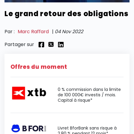
Le grand retour des obligations
SECTIONS
Par :
Marc Raffard
|
04 Nov 2022
Partager sur
Offres du moment
0 % commission dans la limite
de 100 000€ investis / mois.
Capital à risque*
Livret BforBank sans risque à
2,80 % pendant 12 mois*