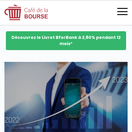
Découvrez le Livret BforBank à 2,80% pendant 12
mois*
se connecter
devenir membre
CATÉGORIES