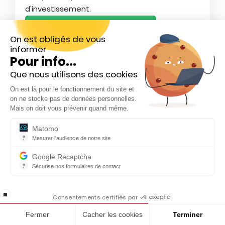
d'investissement.
Télécharger les ebooks
On est obligés de vous
informer
Pour info...
Que nous utilisons des cookies
Inscrivez-vous gratuitement à
On est là pour le fonctionnement du site et
notre Newsletter hebdo
on ne stocke pas de données personnelles.
En cadeau notre ebook
Mais on doit vous prévenir quand même.
« 81 conseils pour investir en Bourse »
Formez-vous
Matomo
Notre formation
?
Mesurer l'audience de notre site
Outil analytique (alternative à Google Analytics) collectant des do
Vous voulez investir un capital mais vous ne
Google Recaptcha
savez pas comment vous y prendre ?
?
Sécurise nos formulaires de contact
reCAPTCHA protège votre site web contre la fraude et les abus san
Bénéficiez de l'expertise de Café de la Bourse
En cochant cette case, j'accepte la
pour vous lancer en Bourse.
stop loading
politique de confidentialité de ce site
Consentements certifiés par
Voir la formation
Fermer
Cacher les cookies
Terminer