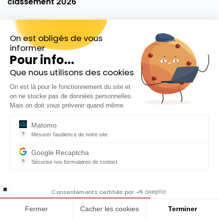
classement 2026
On est obligés de vous
informer
Pour info...
Que nous utilisons des cookies
Inscrivez-vous gratuitement à
On est là pour le fonctionnement du site et
notre Newsletter hebdo
on ne stocke pas de données personnelles.
En cadeau notre ebook
Mais on doit vous prévenir quand même.
« 81 conseils pour investir en Bourse »
Matomo
ETF obligation : pourquoi et comment investir
?
Mesurer l'audience de notre site
avec un tracker obligataire en 2026 ?
Outil analytique (alternative à Google Analytics) collectant des do
Google Recaptcha
?
Sécurise nos formulaires de contact
reCAPTCHA protège votre site web contre la fraude et les abus san
Page 1 à
En cochant cette case, j'accepte la
34
1
2
3
4
5
...
10
20
30
...
»
Dernière »
stop loading
politique de confidentialité de ce site
Consentements certifiés par
Fermer
Cacher les cookies
Terminer