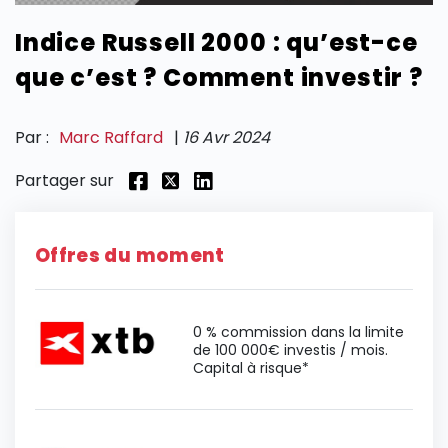
Indice Russell 2000 : qu’est-ce
SECTIONS
que c’est ? Comment investir ?
Par :
Marc Raffard
|
16 Avr 2024
Partager sur
Offres du moment
0 % commission dans la limite
de 100 000€ investis / mois.
Capital à risque*