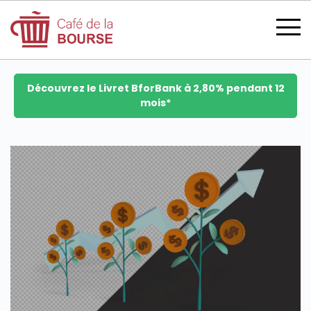
Découvrez le Livret BforBank à 2,80% pendant 12
mois*
se connecter
devenir membre
CATÉGORIES