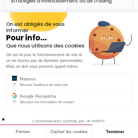
stratégies d’investissement ou de trading.
On est obligés de vous
informer
Pour info...
Catégories
Que nous utilisons des cookies
Inscrivez-vous gratuitement à
On est là pour le fonctionnement du site et
notre Newsletter hebdo
Banque
on ne stocke pas de données personnelles.
En cadeau notre ebook
Mais on doit vous prévenir quand même.
Bourse
« 81 conseils pour investir en Bourse »
Matomo
Crypto monnaie
?
Mesurer l'audience de notre site
Outil analytique (alternative à Google Analytics) collectant des do
Devenir rentier
Google Recaptcha
?
Sécurise nos formulaires de contact
ISR
reCAPTCHA protège votre site web contre la fraude et les abus san
En cochant cette case, j'accepte la
Produits financiers
stop loading
politique de confidentialité de ce site
Consentements certifiés par
Trading
Fermer
Cacher les cookies
Terminer