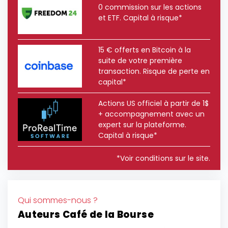
0 commission sur les actions
et ETF. Capital à risque*
15 € offerts en Bitcoin à la
suite de votre première
transaction. Risque de perte en
capital*
Actions US officiel à partir de 1$
+ accompagnement avec un
expert sur la plateforme.
Capital à risque*
*Voir conditions sur le site.
Qui sommes-nous ?
Auteurs Café de la Bourse