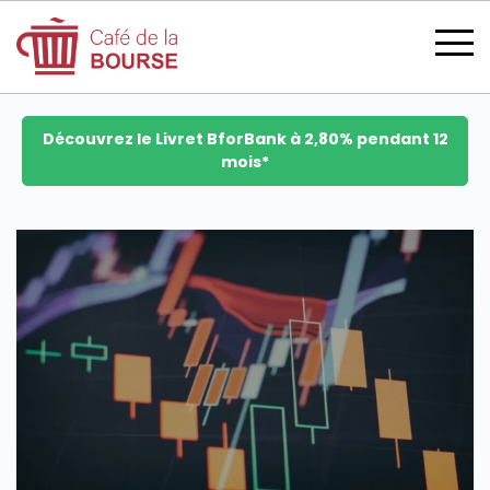
Découvrez le Livret BforBank à 2,80% pendant 12
mois*
se connecter
devenir membre
CATÉGORIES