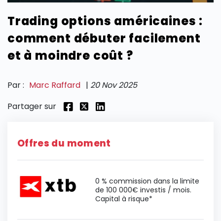
Trading options américaines :
SECTIONS
comment débuter facilement
et à moindre coût ?
Par :
Marc Raffard
|
20 Nov 2025
Partager sur
Offres du moment
0 % commission dans la limite
de 100 000€ investis / mois.
Capital à risque*