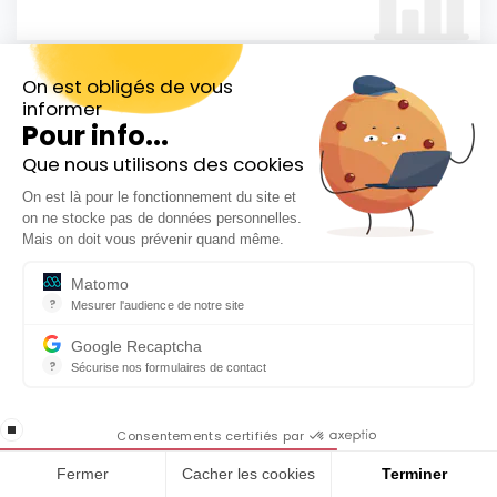
On est obligés de vous
informer
Pour info...
Que nous utilisons des cookies
Inscrivez-vous gratuitement à
On est là pour le fonctionnement du site et
notre Newsletter hebdo
on ne stocke pas de données personnelles.
En cadeau notre ebook
Mais on doit vous prévenir quand même.
« 81 conseils pour investir en Bourse »
Matomo
?
Mesurer l'audience de notre site
Comment investir en Bourse avec
Outil analytique (alternative à Google Analytics) collectant des do
Google Recaptcha
les ETF ou trackers ?
?
Sécurise nos formulaires de contact
reCAPTCHA protège votre site web contre la fraude et les abus san
Découvrir la vidéo
En cochant cette case, j'accepte la
stop loading
politique de confidentialité de ce site
Consentements certifiés par
Fermer
Cacher les cookies
Terminer