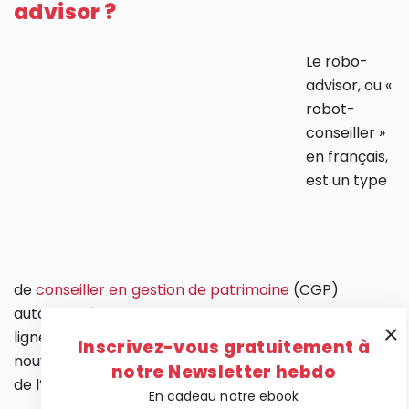
advisor ?
Le robo-
advisor, ou «
robot-
conseiller »
en français,
est un type
de
conseiller en gestion de patrimoine
(CGP)
automatisé qui assure la gestion de portefeuilles en
ligne avec une faible intervention humaine. Ces
Inscrivez-vous gratuitement à
nouveaux outils témoignent de la place grandissante
notre Newsletter hebdo
de l’
intelligence artificielle
dans la finance.
En cadeau notre ebook