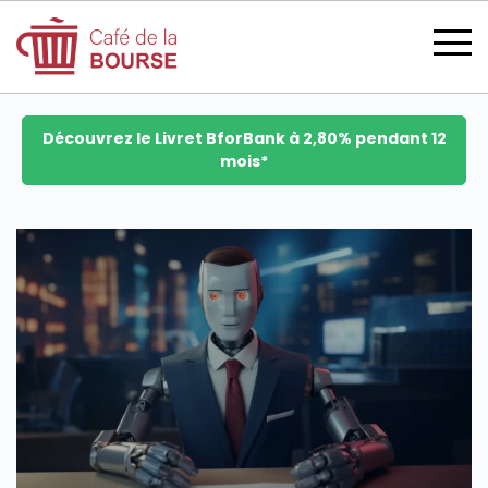
Découvrez le Livret BforBank à 2,80% pendant 12
mois*
se connecter
devenir membre
CATÉGORIES