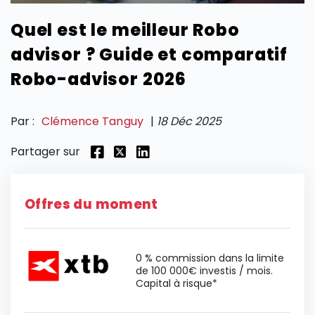
Quel est le meilleur Robo
SECTIONS
advisor ? Guide et comparatif
Robo-advisor 2026
Par :
Clémence Tanguy
|
18 Déc 2025
Partager sur
Offres du moment
0 % commission dans la limite
de 100 000€ investis / mois.
Capital à risque*