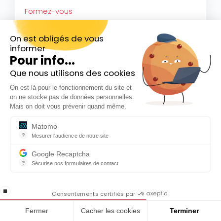
Formez-vous
Notre formation
On est obligés de vous
Vous voulez investir un capital mais vous ne
informer
savez pas comment vous y prendre ?
Pour info...
Bénéficiez de l'expertise de Café de la Bourse
Que nous utilisons des cookies
Inscrivez-vous gratuitement à
pour vous lancer en Bourse.
On est là pour le fonctionnement du site et
notre Newsletter hebdo
on ne stocke pas de données personnelles.
Voir la formation
En cadeau notre ebook
Mais on doit vous prévenir quand même.
« 81 conseils pour investir en Bourse »
Matomo
?
Mesurer l'audience de notre site
Outil analytique (alternative à Google Analytics) collectant des do
Google Recaptcha
?
Sécurise nos formulaires de contact
reCAPTCHA protège votre site web contre la fraude et les abus san
En cochant cette case, j'accepte la
Faites-vous une idée
stop loading
politique de confidentialité de ce site
Consentements certifiés par
Nos outils simulateurs
Fermer
Cacher les cookies
Terminer