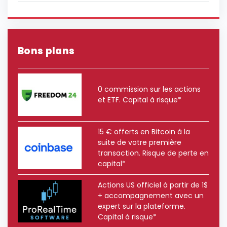
Bons plans
0 commission sur les actions
et ETF. Capital à risque*
15 € offerts en Bitcoin à la
suite de votre première
transaction. Risque de perte en
capital*
Actions US officiel à partir de 1$
+ accompagnement avec un
expert sur la plateforme.
Capital à risque*