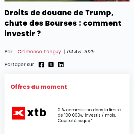
Droits de douane de Trump,
SECTIONS
chute des Bourses : comment
investir ?
Par :
Clémence Tanguy
|
04 Avr 2025
Partager sur
Offres du moment
0 % commission dans la limite
de 100 000€ investis / mois.
Capital à risque*