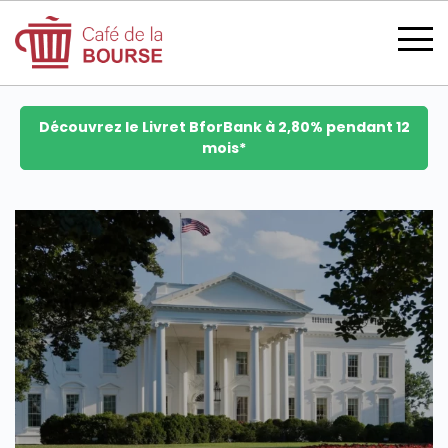
Découvrez le Livret BforBank à 2,80% pendant 12
mois*
se connecter
devenir membre
CATÉGORIES