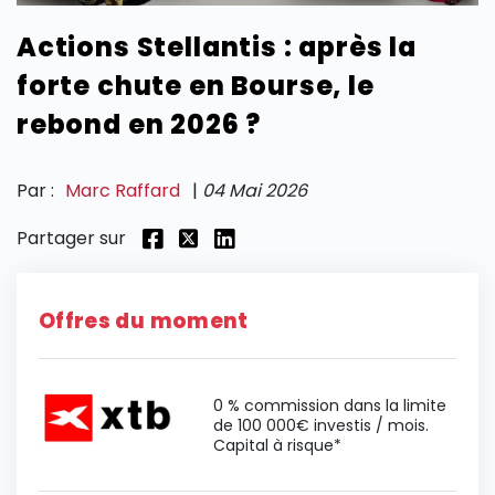
Actions Stellantis : après la
SECTIONS
forte chute en Bourse, le
rebond en 2026 ?
Par :
Marc Raffard
|
04 Mai 2026
Partager sur
Offres du moment
0 % commission dans la limite
de 100 000€ investis / mois.
Capital à risque*