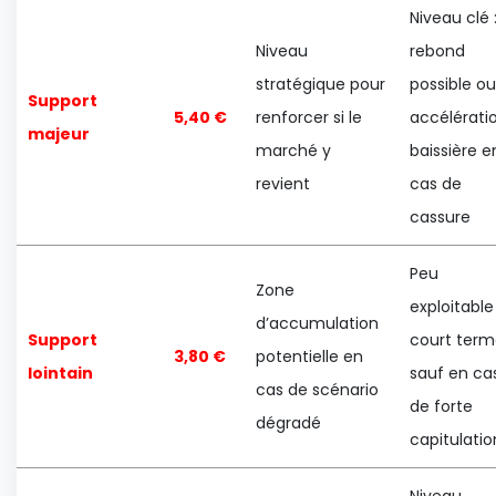
Niveau clé 
Niveau
rebond
stratégique pour
possible ou
Support
5,40 €
renforcer si le
accélérati
majeur
marché y
baissière e
revient
cas de
cassure
Peu
Zone
exploitable
d’accumulation
Support
court term
3,80 €
potentielle en
lointain
sauf en ca
cas de scénario
de forte
dégradé
capitulatio
Niveau