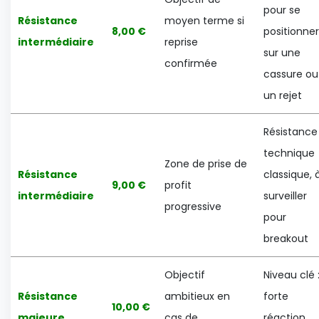
pour se
Résistance
moyen terme si
8,00 €
positionner
intermédiaire
reprise
sur une
confirmée
cassure ou
un rejet
Résistance
technique
Zone de prise de
Résistance
classique, 
9,00 €
profit
intermédiaire
surveiller
progressive
pour
breakout
Objectif
Niveau clé 
Résistance
ambitieux en
forte
10,00 €
majeure
cas de
réaction