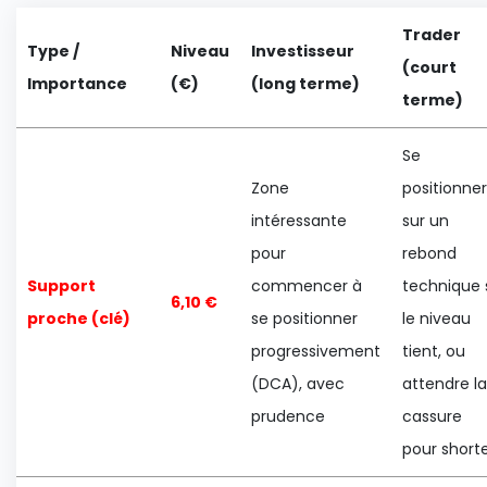
Trader
Type /
Niveau
Investisseur
(court
Importance
(€)
(long terme)
terme)
Se
Zone
positionner
intéressante
sur un
pour
rebond
Support
commencer à
technique 
6,10 €
proche (clé)
se positionner
le niveau
progressivement
tient, ou
(DCA), avec
attendre la
prudence
cassure
pour short