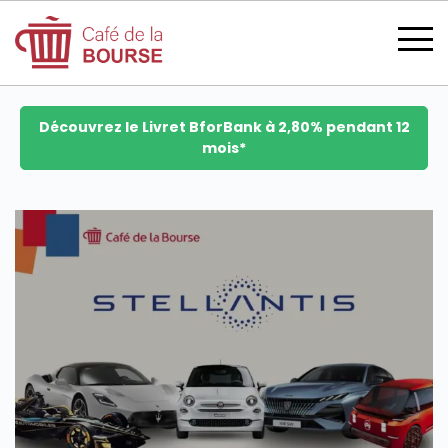
Découvrez le Livret BforBank à 2,80% pendant 12
mois*
se connecter
devenir membre
CATÉGORIES