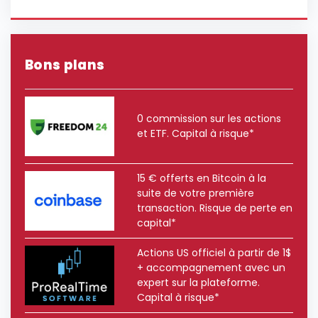
Bons plans
0 commission sur les actions
et ETF. Capital à risque*
15 € offerts en Bitcoin à la
suite de votre première
transaction. Risque de perte en
capital*
Actions US officiel à partir de 1$
+ accompagnement avec un
expert sur la plateforme.
Capital à risque*