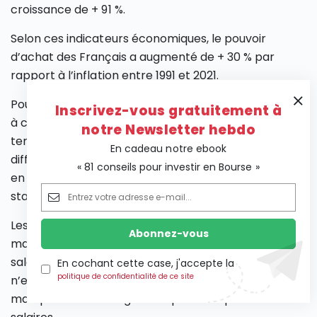
croissance de + 91 %.
Selon ces indicateurs économiques, le pouvoir
d’achat des Français a augmenté de + 30 % par
rapport à l’inflation entre 1991 et 2021.
Pourtant, dans la réalité, le grand public a tendance
Inscrivez-vous gratuitement à
à constater une perte de pouvoir d’achat sur le long
notre Newsletter hebdo
terme, surtout depuis le passage à l’euro. Cette
En cadeau notre ebook
différence est liée à
l’inflation perçue
qui peut être
« 81 conseils pour investir en Bourse »
en décalage sensible avec celle calculée par les
statistiques économiques.
Les gens aiment se plaindre de la hausse des prix
mais ignorent souvent que cela signifie que les
salaires devraient augmenter aussi. La vraie question
En cochant cette case, j'accepte la
politique de confidentialité de ce site
n’est pas de savoir si oui ou non l’inflation augmente
mais plutôt si elle augmente plus vite que les