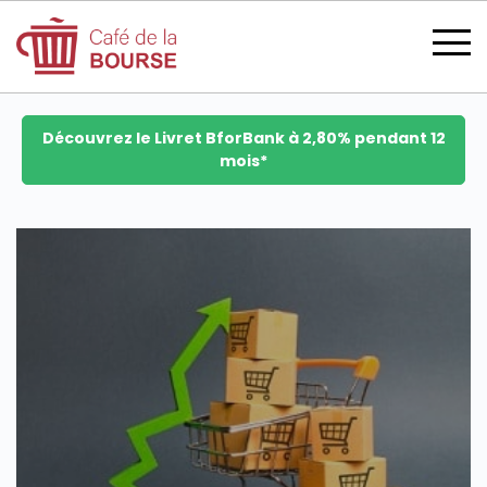
Découvrez le Livret BforBank à 2,80% pendant 12
mois*
se connecter
devenir membre
CATÉGORIES