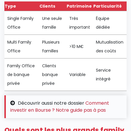
Type
Clients
Patrimoine
Particularité
Single Family
Une seule
Très
Équipe
Office
famille
important
dédiée
Multi Family
Plusieurs
Mutualisation
>10 M€
Office
familles
des coûts
Family Office
Clients
Service
de banque
banque
Variable
intégré
privée
privée
Découvrir aussi notre dossier
Comment
investir en Bourse ? Notre guide pas à pas
Quels sont les plus grands family