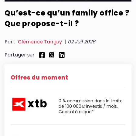
Qu’est-ce qu’un family office ?
SECTIONS
Que propose-t-il ?
Par :
Clémence Tanguy
|
02 Juil 2026
Partager sur
Offres du moment
0 % commission dans la limite
de 100 000€ investis / mois.
Capital à risque*