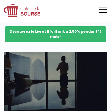
Découvrez le Livret BforBank à 2,80% pendant 12
mois*
se connecter
devenir membre
CATÉGORIES