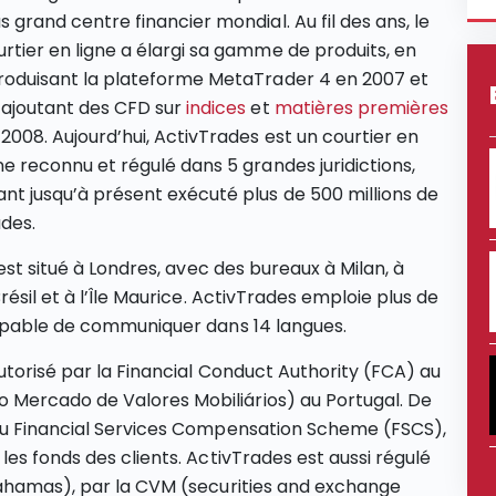
s grand centre financier mondial. Au fil des ans, le
urtier en ligne a élargi sa gamme de produits, en
troduisant la plateforme MetaTrader 4 en 2007 et
 ajoutant des CFD sur
indices
et
matières premières
2008. Aujourd’hui, ActivTrades est un courtier en
ne reconnu et régulé dans 5 grandes juridictions,
ant jusqu’à présent exécuté plus de 500 millions de
ades.
est situé à Londres, avec des bureaux à Milan, à
ésil et à l’Île Maurice. ActivTrades emploie plus de
capable de communiquer dans 14 langues.
utorisé par la Financial Conduct Authority (FCA) au
Mercado de Valores Mobiliários) au Portugal. De
du Financial Services Compensation Scheme (FSCS),
es fonds des clients. ActivTrades est aussi régulé
Bahamas), par la CVM (securities and exchange