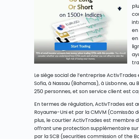
plu
co
in
en
en 
lig
ay
tr
Le siège social de l’entreprise ActivTrades 
Sofia, à Nassau (Bahamas), à Lisbonne, au Br
250 personnes, et son service client est 
En termes de régulation, ActivTrades est a
Royaume-Uni et par la CMVM (Comissão do 
plus, le courtier ActivTrades est membre 
offrant une protection supplémentaire sur l
par la SCB (securities commission of the 