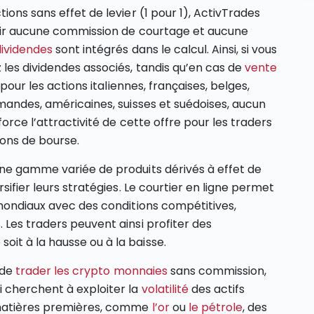
ions sans effet de levier (1 pour 1), ActivTrades
voir aucune commission de courtage et aucune
dividendes
sont intégrés dans le calcul. Ainsi, si vous
 les dividendes associés, tandis qu’en cas de
vente
, pour les actions italiennes, françaises, belges,
emandes, américaines, suisses et suédoises, aucun
force l’attractivité de cette offre pour les traders
ons de bourse.
une gamme variée de produits dérivés à effet de
sifier leurs stratégies. Le courtier en ligne permet
 mondiaux avec des conditions compétitives,
 Les traders peuvent ainsi profiter des
it à la hausse ou à la baisse.
 de
trader les crypto monnaies
sans commission,
i cherchent à exploiter la
volatilité
des actifs
 matières premières, comme
l’or
ou
le pétrole
, des