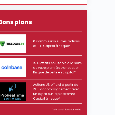
Bons plans
0 commission sur les actions
et ETF. Capital à risque*
15 € offerts en Bitcoin à la suite
de votre première transaction.
Risque de perte en capital*
Actions US officiel à partir de
1$ + accompagnement avec
un expert sur la plateforme.
Capital à risque*
*Voir conditions sur le site.