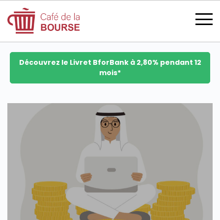
Découvrez le Livret BforBank à 2,80% pendant 12
mois*
se connecter
devenir membre
CATÉGORIES