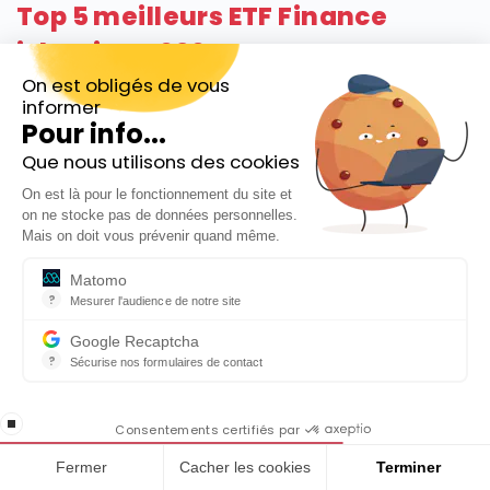
Top 5 meilleurs ETF Finance
islamique 2024
On est obligés de vous
informer
Pour info...
Que nous utilisons des cookies
Inscrivez-vous gratuitement à
On est là pour le fonctionnement du site et
notre Newsletter hebdo
on ne stocke pas de données personnelles.
En cadeau notre ebook
Mais on doit vous prévenir quand même.
« 81 conseils pour investir en Bourse »
Matomo
?
Mesurer l'audience de notre site
Outil analytique (alternative à Google Analytics) collectant des do
Google Recaptcha
?
Sécurise nos formulaires de contact
reCAPTCHA protège votre site web contre la fraude et les abus san
En cochant cette case, j'accepte la
stop loading
politique de confidentialité de ce site
Consentements certifiés par
Fermer
Cacher les cookies
Terminer