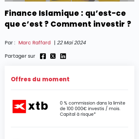
Finance Islamique : qu’est-ce
SECTIONS
que c’est ? Comment investir ?
Par :
Marc Raffard
|
22 Mai 2024
Partager sur
Offres du moment
0 % commission dans la limite
de 100 000€ investis / mois.
Capital à risque*