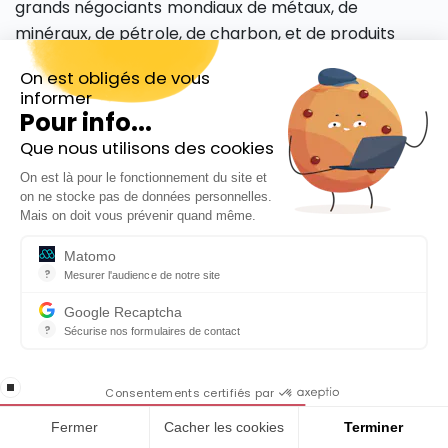
grands négociants mondiaux de métaux, de
minéraux, de pétrole, de charbon, et de produits
agricoles.
On est obligés de vous
informer
L’action Glencore plc est cotée à la Bourse de
Pour info...
Londres sous le symbole GLEN. Elle fait partie de
Que nous utilisons des cookies
l’indice FTSE 100, qui regroupe les 100 plus grandes
Inscrivez-vous gratuitement à
entreprises britanniques. Elle fait également partie
On est là pour le fonctionnement du site et
notre Newsletter hebdo
on ne stocke pas de données personnelles.
de l’indice Euro Stoxx 50, qui regroupe les 50 plus
En cadeau notre ebook
Mais on doit vous prévenir quand même.
grandes entreprises de la zone euro.
« 81 conseils pour investir en Bourse »
Matomo
?
Mesurer l'audience de notre site
Consulter également notre article
Les
Outil analytique (alternative à Google Analytics) collectant des do
secteurs les plus performants et les moins
Google Recaptcha
performants en Bourse en 2023
?
Sécurise nos formulaires de contact
reCAPTCHA protège votre site web contre la fraude et les abus san
En cochant cette case, j'accepte la
Analyse fondamentale de l’action
stop loading
politique de confidentialité de ce site
Consentements certifiés par
Glencore
Fermer
Cacher les cookies
Terminer