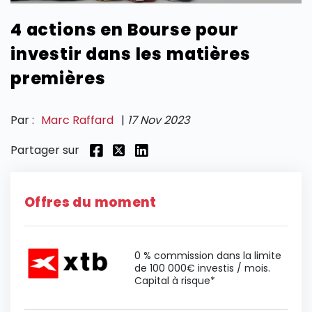
4 actions en Bourse pour
SECTIONS
investir dans les matières
premières
Par :
Marc Raffard
|
17 Nov 2023
Partager sur
Offres du moment
0 % commission dans la limite
de 100 000€ investis / mois.
Capital à risque*