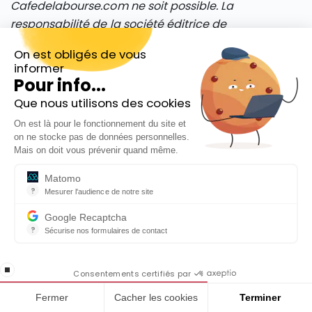
Cafedelabourse.com ne soit possible. La
responsabilité de la société éditrice de
Cafedelabourse.com ne pourra en aucun cas être
On est obligés de vous
engagée en cas d’erreur, d’omission ou
informer
d’investissement inopportun.
Pour info...
Que nous utilisons des cookies
Inscrivez-vous gratuitement à
On est là pour le fonctionnement du site et
notre Newsletter hebdo
on ne stocke pas de données personnelles.
En cadeau notre ebook
Mais on doit vous prévenir quand même.
« 81 conseils pour investir en Bourse »
Matomo
?
Mesurer l'audience de notre site
Outil analytique (alternative à Google Analytics) collectant des do
Google Recaptcha
?
Sécurise nos formulaires de contact
reCAPTCHA protège votre site web contre la fraude et les abus san
En cochant cette case, j'accepte la
Marc Raffard
|
stop loading
politique de confidentialité de ce site
Consentements certifiés par
Responsable éditorial - Café du Trading
Fermer
Cacher les cookies
Terminer