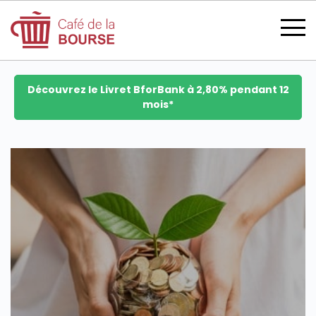
Découvrez le Livret BforBank à 2,80% pendant 12
mois*
se connecter
devenir membre
CATÉGORIES