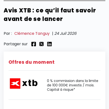
Avis XTB : ce qu’il faut savoir
SECTIONS
avant de se lancer
Par :
Clémence Tanguy
|
24 Juil 2026
Partager sur
Offres du moment
0 % commission dans la limite
de 100 000€ investis / mois.
Capital à risque*