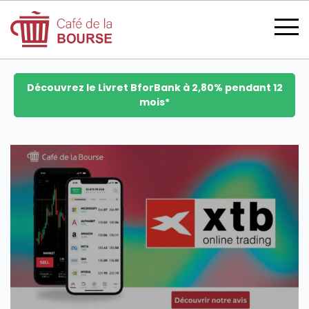
Découvrez le Livret BforBank à 2,80% pendant 12
mois*
se connecter
devenir membre
CATÉGORIES