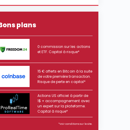
Bons plans
0 commission sur les actions
et ETF. Capital à risque*
15 € offerts en Bitcoin à la suite
de votre première transaction.
Risque de perte en capital*
Actions US officiel à partir de
1$ + accompagnement avec
un expert sur la plateforme.
Capital à risque*
*Voir conditions sur le site.