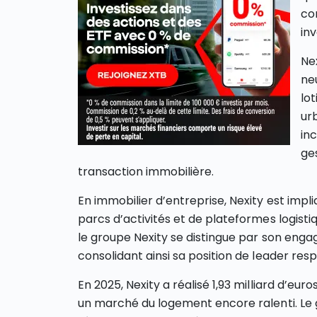
com
inv
Ne
ne
lo
ur
inc
ges
transaction immobilière.
En immobilier d’entreprise, Nexity est imp
parcs d’activités et de plateformes logist
le groupe Nexity se distingue par son eng
consolidant ainsi sa position de leader res
En 2025, Nexity a réalisé 1,93 milliard d’eur
un marché du logement encore ralenti. Le g