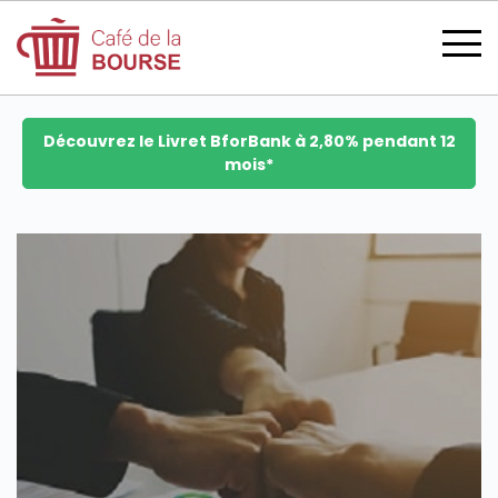
Découvrez le Livret BforBank à 2,80% pendant 12
mois*
se connecter
devenir membre
CATÉGORIES