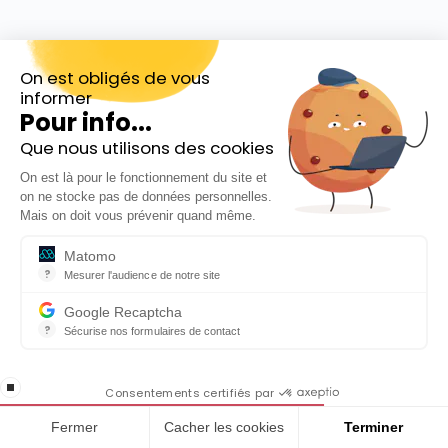
On est obligés de vous
informer
Pour info...
Que nous utilisons des cookies
Inscrivez-vous gratuitement à
On est là pour le fonctionnement du site et
notre Newsletter hebdo
on ne stocke pas de données personnelles.
En cadeau notre ebook
Mais on doit vous prévenir quand même.
« 81 conseils pour investir en Bourse »
La raison d’être de Michelin
Matomo
?
Mesurer l'audience de notre site
Le fabricant de pneumatiques Michelin a adopté la
Outil analytique (alternative à Google Analytics) collectant des do
raison d’être suivante : « Offrir à chacun une
Google Recaptcha
?
Sécurise nos formulaires de contact
meilleure façon d’avancer ».
reCAPTCHA protège votre site web contre la fraude et les abus san
En cochant cette case, j'accepte la
Parmi les objectifs de Michelin relatifs à sa
stop loading
politique de confidentialité de ce site
Consentements certifiés par
raison d’être, on retrouve :
Fermer
Cacher les cookies
Terminer