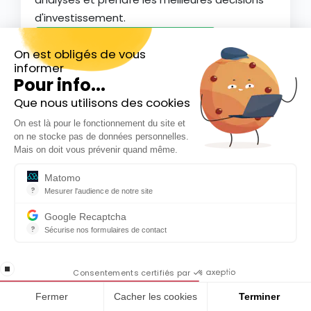
d'investissement.
Télécharger les ebooks
On est obligés de vous
informer
Pour info...
Que nous utilisons des cookies
Inscrivez-vous gratuitement à
On est là pour le fonctionnement du site et
notre Newsletter hebdo
on ne stocke pas de données personnelles.
En cadeau notre ebook
Mais on doit vous prévenir quand même.
« 81 conseils pour investir en Bourse »
Formez-vous
Matomo
Notre formation
?
Mesurer l'audience de notre site
Outil analytique (alternative à Google Analytics) collectant des do
Vous voulez investir un capital mais vous ne
Google Recaptcha
?
Sécurise nos formulaires de contact
savez pas comment vous y prendre ?
reCAPTCHA protège votre site web contre la fraude et les abus san
Bénéficiez de l'expertise de Café de la Bourse
En cochant cette case, j'accepte la
pour vous lancer en Bourse.
stop loading
politique de confidentialité de ce site
Consentements certifiés par
Voir la formation
Fermer
Cacher les cookies
Terminer