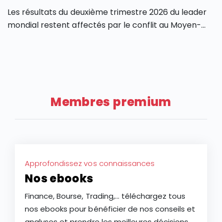
l’analyse de l’action Safran.
Les résultats du deuxième trimestre 2026 du leader
mondial restent affectés par le conflit au Moyen-
Orient malgré la force du marché américain. La
Après une année 2025 marquée par une volatilité
faible hausse de la croissance de l’entreprise LVMH
extrême, l’action LVMH affiche un recul de plus de 28
au T2 2026 tempère les espoirs des investisseurs sur
% depuis le début de l’année 2026, faisant du groupe
une potentielle reprise de l’industrie du luxe après
français l’une des plus faibles performances des
deux ans de ralentissement.
actions à grande capitalisation d’Europe. Ce repli
Membres premium
constitue-t-il une opportunité d’achat ou le signe
d’une baisse plus durable de l’action LVMH ?
Approfondissez vos connaissances
Nos ebooks
Finance, Bourse, Trading,... téléchargez tous
nos ebooks pour bénéficier de nos conseils et
analyses et prendre les meilleures décisions