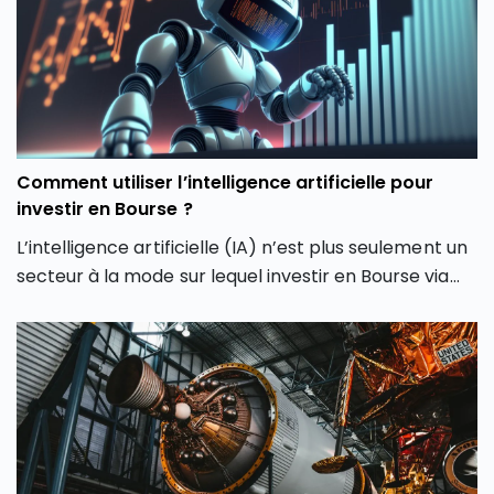
février 2026. Comment expliquer cette envolée du
CAC 40 ? Quels secteurs tirent actuellement l’indice
parisien ? Et surtout, cette hausse du CAC 40 peut-
elle encore se poursuivre ou faut-il s’attendre à une
phase de consolidation ?
Comment utiliser l’intelligence artificielle pour
investir en Bourse ?
L’intelligence artificielle (IA) n’est plus seulement un
secteur à la mode sur lequel investir en Bourse via
son PEA ou son CTO. Elle redessine les contours
même de notre façon d’investir en Bourse avec de
nouveaux outils et de nouvelles approches. Dans cet
article, découvrez comment l’intelligence artificielle
peut transformer votre façon d’investir en Bourse et
vous aider à mieux saisir les opportunités des
marchés.