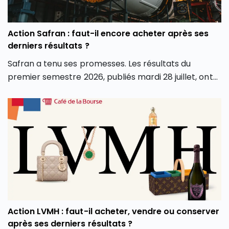
Action Safran : faut-il encore acheter après ses
derniers résultats ?
Safran a tenu ses promesses. Les résultats du
premier semestre 2026, publiés mardi 28 juillet, ont
dépassé les attentes sur tous les fronts : chiffre
d’affaires, marge opérationnelle et surtout
génération de cash. Conséquence directe, le groupe
a relevé l’intégralité de ses objectifs pour l’année.
Alors que le groupe aéronautique et de défense
français est récompensé en Bourse pour ses bons
résultats du premier semestre 2026, faut-il en
profiter et investir en Bourse dans l’action Safran
(SAF) ? L’action Safran fait-elle partie des meilleures
actions PEA aujourd’hui ? Faut-il l’ajouter aux
Action LVMH : faut-il acheter, vendre ou conserver
meilleurs Compte-Titres Ordinaires ? Découvrez
après ses derniers résultats ?