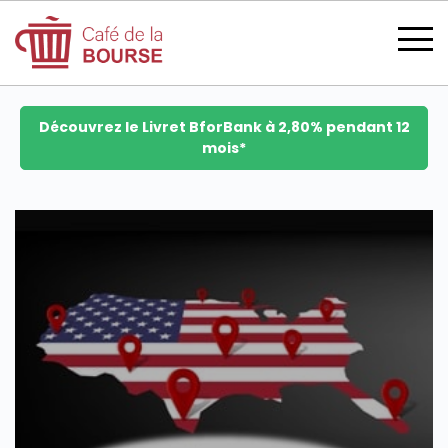
Découvrez le Livret BforBank à 2,80% pendant 12
mois*
se connecter
devenir membre
CATÉGORIES