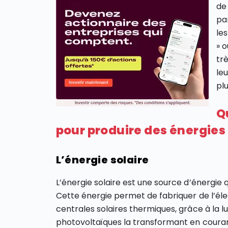
de
pa
le
» o
tr
le
plu
Q
pour produire des énergies
L’énergie solaire
L’énergie solaire est une source d’énergie 
Cette énergie permet de fabriquer de l’élec
centrales solaires thermiques, grâce à la l
photovoltaïques la transformant en couran