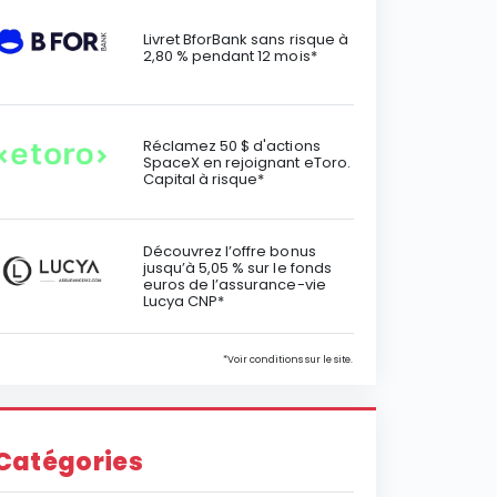
Livret BforBank sans risque à
2,80 % pendant 12 mois*
Réclamez 50 $ d'actions
SpaceX en rejoignant eToro.
Capital à risque*
Découvrez l’offre bonus
jusqu’à 5,05 % sur le fonds
euros de l’assurance-vie
Lucya CNP*
*Voir conditions sur le site.
Catégories