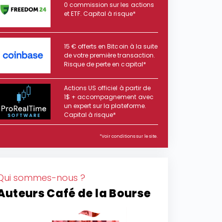
0 commission sur les actions
et ETF. Capital à risque*
15 € offerts en Bitcoin à la suite
de votre première transaction.
Risque de perte en capital*
Actions US officiel à partir de
1$ + accompagnement avec
un expert sur la plateforme.
Capital à risque*
*Voir conditions sur le site.
Qui sommes-nous ?
Auteurs Café de la Bourse