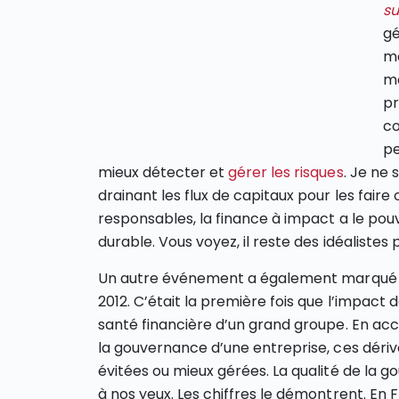
s
gé
me
mo
pr
co
pe
mieux détecter et
gérer les risques
. Je ne 
drainant les flux de capitaux pour les faire
responsables, la finance à impact a le pouv
durable. Vous voyez, il reste des idéaliste
Un autre événement a également marqué le g
2012. C’était la première fois que l’impact 
santé financière d’un grand groupe. En acc
la gouvernance d’une entreprise, ces déri
évitées ou mieux gérées. La qualité de la g
à nos yeux. Les chiffres le démontrent. En F