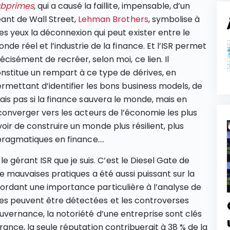
ubprimes
,
qui a causé la faillite, impensable, d’un
ant de Wall Street,
Lehman Brothers
, symbolise à
s yeux la déconnexion qui peut exister entre le
nde réel et l’industrie de la finance. Et l’ISR permet
écisément de recréer, selon moi, ce lien. Il
nstitue un rempart à ce type de dérives, en
rmettant d’identifier les bons business models, de
sais pas si la finance sauvera le monde, mais en
 converger vers les acteurs de l’économie les plus
oir de construire un monde plus résilient, plus
s pragmatiques en finance….
érant ISR que je suis. C’est le Diesel Gate de
de mauvaises pratiques a été aussi puissant sur la
ordant une importance particulière à l’analyse de
ves peuvent être détectées et les controverses
ouvernance, la notoriété d’une entreprise sont clés
rance, la seule réputation contribuerait à 38 % de la