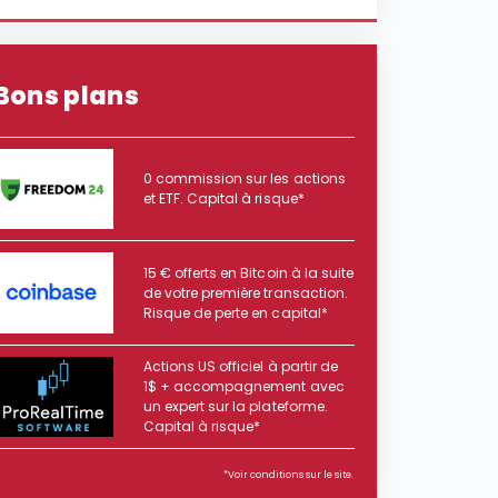
Bons plans
0 commission sur les actions
et ETF. Capital à risque*
15 € offerts en Bitcoin à la suite
de votre première transaction.
Risque de perte en capital*
Actions US officiel à partir de
1$ + accompagnement avec
un expert sur la plateforme.
Capital à risque*
*Voir conditions sur le site.