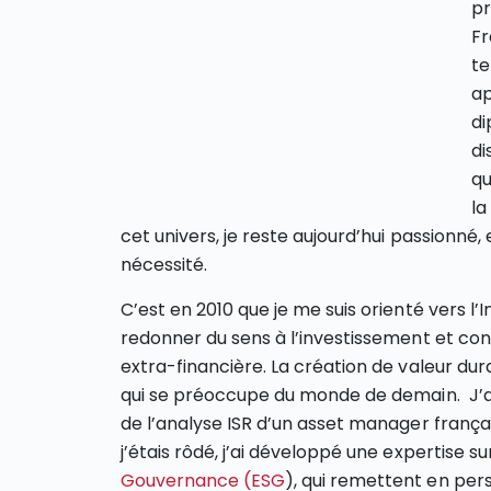
pr
Fr
te
ap
di
di
qu
la
cet univers, je reste aujourd’hui passionné
nécessité.
C’est en 2010 que je me suis orienté vers 
redonner du sens à l’investissement et co
extra-financière. La création de valeur dura
qui se préoccupe du monde de demain. J’ai
de l’analyse ISR d’un asset manager français
j’étais rôdé, j’ai développé une expertise su
Gouvernance (ESG
), qui remettent en per