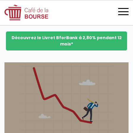
Découvrez le Livret BforBank à 2,80% pendant 12
mois*
se connecter
devenir membre
CATÉGORIES