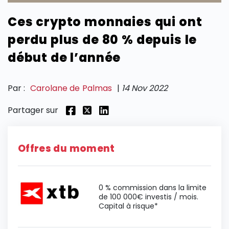
Ces crypto monnaies qui ont
SECTIONS
perdu plus de 80 % depuis le
début de l’année
Par :
Carolane de Palmas
|
14 Nov 2022
Partager sur
Offres du moment
0 % commission dans la limite
de 100 000€ investis / mois.
Capital à risque*