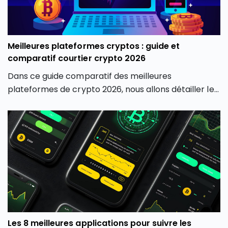
Meilleures plateformes cryptos : guide et
comparatif courtier crypto 2026
Dans ce guide comparatif des meilleures
plateformes de crypto 2026, nous allons détailler les
7 critères essentiels à considérer pour faire un choix
éclairé du meilleur broker crypto. Nous examinerons
également l’importance de la régulation, de la
réputation, des frais de transaction pour vous aider à
naviguer dans le paysage complexe des meilleures
plateformes de crypto, et à sélectionner la
meilleure plateforme crypto.
Les 8 meilleures applications pour suivre les