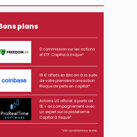
Bons plans
0 commission sur les actions
et ETF. Capital à risque*
15 € offerts en Bitcoin à la suite
de votre première transaction.
Risque de perte en capital*
Actions US officiel à partir de
1$ + accompagnement avec
un expert sur la plateforme.
Capital à risque*
*Voir conditions sur le site.