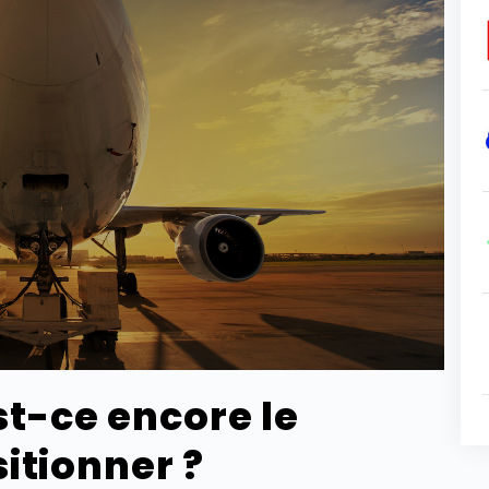
st-ce encore le
itionner ?