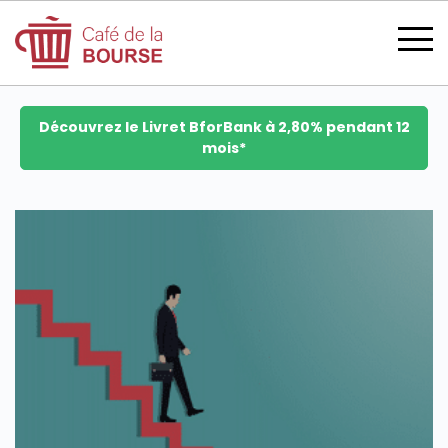
Découvrez le Livret BforBank à 2,80% pendant 12
mois*
se connecter
devenir membre
CATÉGORIES