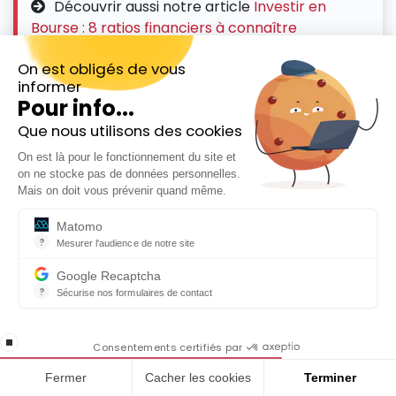
Découvrir aussi notre article
Investir en
Bourse : 8 ratios financiers à connaître
On est obligés de vous
Étude de la valorisation boursière de
informer
Pour info...
Wirecard
Que nous utilisons des cookies
Inscrivez-vous gratuitement à
De telles croissances du chiffre d’affaires et des
On est là pour le fonctionnement du site et
notre Newsletter hebdo
bénéfices font de Wirecard une société dite de
on ne stocke pas de données personnelles.
En cadeau notre ebook
croissance.
Mais on doit vous prévenir quand même.
« 81 conseils pour investir en Bourse »
Matomo
C’est principalement cette croissance des
?
Mesurer l'audience de notre site
résultats qui a permis d’attirer l’intérêt des
Outil analytique (alternative à Google Analytics) collectant des do
investisseurs pour cette société, portant le cours
Google Recaptcha
?
Sécurise nos formulaires de contact
de Bourse de l’action Wirecard à un plus haut de
reCAPTCHA protège votre site web contre la fraude et les abus san
192 € début septembre 2018, soit une
En cochant cette case, j'accepte la
capitalisation boursière de l’ordre des 24
stop loading
politique de confidentialité de ce site
Consentements certifiés par
milliards d’€.
Fermer
Cacher les cookies
Terminer