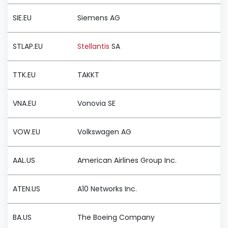
SIE.EU
Siemens AG
STLAP.EU
Stellantis
SA
TTK.EU
TAKKT
VNA.EU
Vonovia SE
VOW.EU
Volkswagen AG
AAL.US
American Airlines Group Inc.
ATEN.US
A10 Networks Inc.
BA.US
The Boeing Company