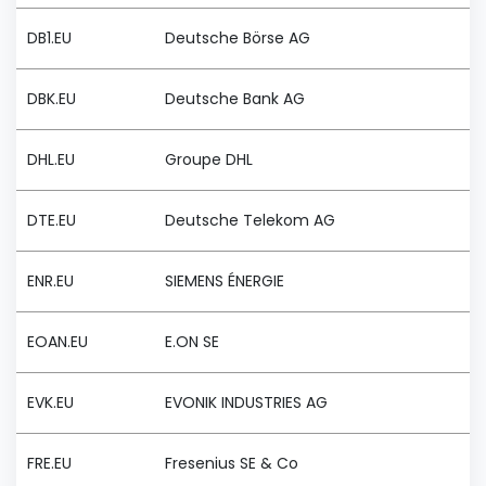
DB1.EU
Deutsche Börse AG
DBK.EU
Deutsche Bank AG
DHL.EU
Groupe DHL
DTE.EU
Deutsche Telekom AG
ENR.EU
SIEMENS ÉNERGIE
EOAN.EU
E.ON SE
EVK.EU
EVONIK INDUSTRIES AG
FRE.EU
Fresenius SE & Co