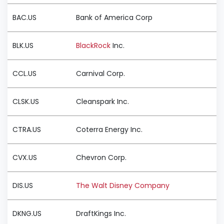
BAC.US
Bank of America Corp
BLK.US
BlackRock
Inc.
CCL.US
Carnival Corp.
CLSK.US
Cleanspark Inc.
CTRA.US
Coterra Energy Inc.
CVX.US
Chevron Corp.
DIS.US
The Walt Disney Company
DKNG.US
DraftKings Inc.