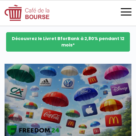
Découvrez le Livret BforBank à 2,80% pendant 12
mois*
se connecter
devenir membre
CATÉGORIES