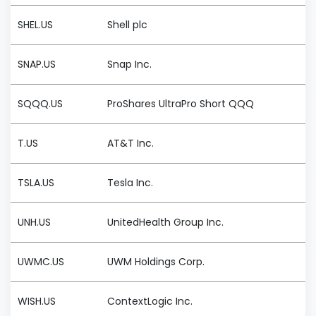
SHEL.US
Shell plc
SNAP.US
Snap Inc.
SQQQ.US
ProShares UltraPro Short QQQ
T.US
AT&T Inc.
TSLA.US
Tesla Inc.
UNH.US
UnitedHealth Group Inc.
UWMC.US
UWM Holdings Corp.
WISH.US
ContextLogic Inc.