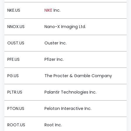
NKE.US
NIKE
Inc.
NNOX.US
Nano-X Imaging Ltd.
OUST.US
Ouster Inc.
PFE.US
Pfizer Inc.
PG.US
The Procter & Gamble Company
PLTR.US
Palantir Technologies Inc.
PTON.US
Peloton Interactive Inc.
ROOT.US
Root Inc.