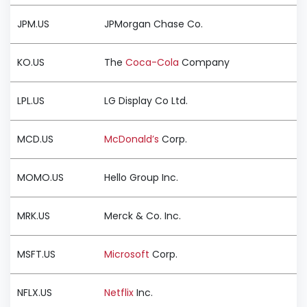
JPM.US
JPMorgan Chase Co.
KO.US
The
Coca-Cola
Company
LPL.US
LG Display Co Ltd.
MCD.US
McDonald’s
Corp.
MOMO.US
Hello Group Inc.
MRK.US
Merck & Co. Inc.
MSFT.US
Microsoft
Corp.
NFLX.US
Netflix
Inc.