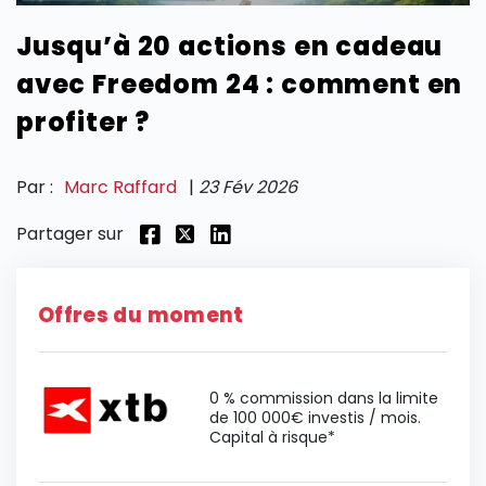
Jusqu’à 20 actions en cadeau
SECTIONS
avec Freedom 24 : comment en
profiter ?
Par :
Marc Raffard
|
23 Fév 2026
Partager sur
Offres du moment
0 % commission dans la limite
de 100 000€ investis / mois.
Capital à risque*