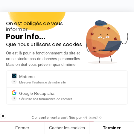
Derniers Dossiers
On est obligés de vous
informer
Pour info...
Que nous utilisons des cookies
Inscrivez-vous gratuitement à
On est là pour le fonctionnement du site et
notre Newsletter hebdo
on ne stocke pas de données personnelles.
En cadeau notre ebook
Mais on doit vous prévenir quand même.
« 81 conseils pour investir en Bourse »
Matomo
?
Mesurer l'audience de notre site
Outil analytique (alternative à Google Analytics) collectant des do
Google Recaptcha
?
Sécurise nos formulaires de contact
reCAPTCHA protège votre site web contre la fraude et les abus san
Or physique face à l’or papier : comment
En cochant cette case, j'accepte la
renforcer son patrimoine sans perdre en
stop loading
politique de confidentialité de ce site
Consentements certifiés par
souplesse
Fermer
Cacher les cookies
Terminer
Détention réelle, ETF, liquidité et inflation : comparez