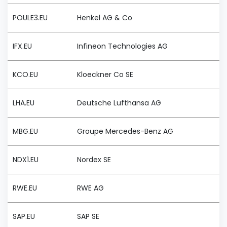
POULE3.EU
Henkel AG & Co
IFX.EU
Infineon Technologies AG
KCO.EU
Kloeckner Co SE
LHA.EU
Deutsche Lufthansa AG
MBG.EU
Groupe Mercedes-Benz AG
NDX1.EU
Nordex SE
RWE.EU
RWE AG
SAP.EU
SAP SE