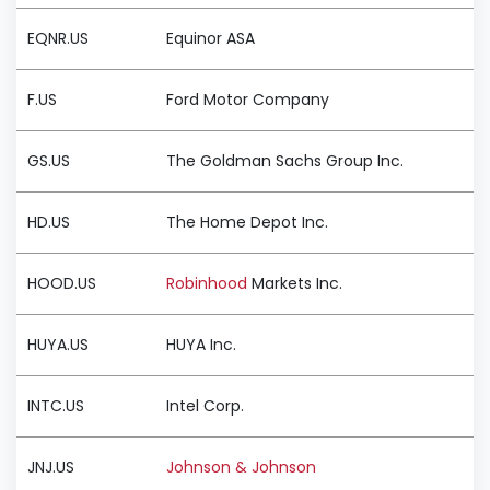
EQNR.US
Equinor ASA
F.US
Ford Motor Company
GS.US
The Goldman Sachs Group Inc.
HD.US
The Home Depot Inc.
HOOD.US
Robinhood
Markets Inc.
HUYA.US
HUYA Inc.
INTC.US
Intel Corp.
JNJ.US
Johnson & Johnson