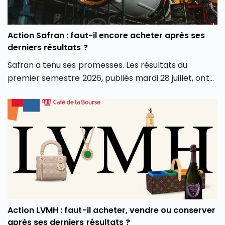
Action Safran : faut-il encore acheter après ses
derniers résultats ?
Safran a tenu ses promesses. Les résultats du
premier semestre 2026, publiés mardi 28 juillet, ont
dépassé les attentes sur tous les fronts : chiffre
d’affaires, marge opérationnelle et surtout
génération de cash. Conséquence directe, le groupe
a relevé l’intégralité de ses objectifs pour l’année.
Alors que le groupe aéronautique et de défense
français est récompensé en Bourse pour ses bons
résultats du premier semestre 2026, faut-il en
profiter et investir en Bourse dans l’action Safran
(SAF) ? L’action Safran fait-elle partie des meilleures
actions PEA aujourd’hui ? Faut-il l’ajouter aux
Action LVMH : faut-il acheter, vendre ou conserver
meilleurs Compte-Titres Ordinaires ? Découvrez
après ses derniers résultats ?