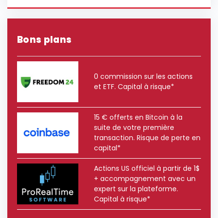
Bons plans
0 commission sur les actions
et ETF. Capital à risque*
15 € offerts en Bitcoin à la
suite de votre première
transaction. Risque de perte en
capital*
Actions US officiel à partir de 1$
+ accompagnement avec un
expert sur la plateforme.
Capital à risque*