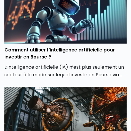
février 2026. Comment expliquer cette envolée du
CAC 40 ? Quels secteurs tirent actuellement l’indice
parisien ? Et surtout, cette hausse du CAC 40 peut-
elle encore se poursuivre ou faut-il s’attendre à une
phase de consolidation ?
Comment utiliser l’intelligence artificielle pour
investir en Bourse ?
L’intelligence artificielle (IA) n’est plus seulement un
secteur à la mode sur lequel investir en Bourse via
son PEA ou son CTO. Elle redessine les contours
même de notre façon d’investir en Bourse avec de
nouveaux outils et de nouvelles approches. Dans cet
article, découvrez comment l’intelligence artificielle
peut transformer votre façon d’investir en Bourse et
vous aider à mieux saisir les opportunités des
marchés.