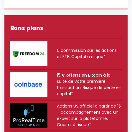
Bons plans
0 commission sur les actions
et ETF. Capital à risque*
15 € offerts en Bitcoin à la
suite de votre première
transaction. Risque de perte en
capital*
Actions US officiel à partir de 1$
+ accompagnement avec un
expert sur la plateforme.
Capital à risque*