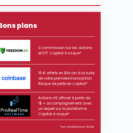
Bons plans
0 commission sur les actions
et ETF. Capital à risque*
15 € offerts en Bitcoin à la suite
de votre première transaction.
Risque de perte en capital*
Actions US officiel à partir de
1$ + accompagnement avec
un expert sur la plateforme.
Capital à risque*
*Voir conditions sur le site.