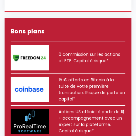
Bons plans
0 commission sur les actions
et ETF. Capital à risque*
15 € offerts en Bitcoin à la
suite de votre première
transaction. Risque de perte en
capital*
Actions US officiel à partir de 1$
+ accompagnement avec un
expert sur la plateforme.
Capital à risque*