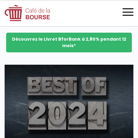
Découvrez le Livret BforBank à 2,80% pendant 12
mois*
se connecter
devenir membre
CATÉGORIES