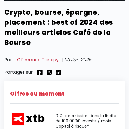
Crypto, bourse, épargne,
SECTIONS
placement : best of 2024 des
meilleurs articles Café de la
Bourse
Par :
Clémence Tanguy
|
03 Jan 2025
Partager sur
Offres du moment
0 % commission dans la limite
de 100 000€ investis / mois.
Capital à risque*