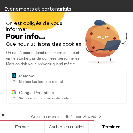
Evénements et partenariats
Parrainage
On est obligés de vous
informer
Guides
Pour info...
Que nous utilisons des cookies
Investir en Bourse
Inscrivez-vous gratuitement à
On est là pour le fonctionnement du site et
notre Newsletter hebdo
Investir Bitcoin
on ne stocke pas de données personnelles.
En cadeau notre ebook
Mais on doit vous prévenir quand même.
Courtier en ligne
« 81 conseils pour investir en Bourse »
Matomo
Meilleur placement
?
Mesurer l'audience de notre site
Outil analytique (alternative à Google Analytics) collectant des do
Google Recaptcha
Investir CAC 40
?
Sécurise nos formulaires de contact
reCAPTCHA protège votre site web contre la fraude et les abus san
Trading
En cochant cette case, j'accepte la
stop loading
politique de confidentialité de ce site
Consentements certifiés par
Comparatif PEA
Fermer
Cacher les cookies
Terminer
Meilleur compte titres