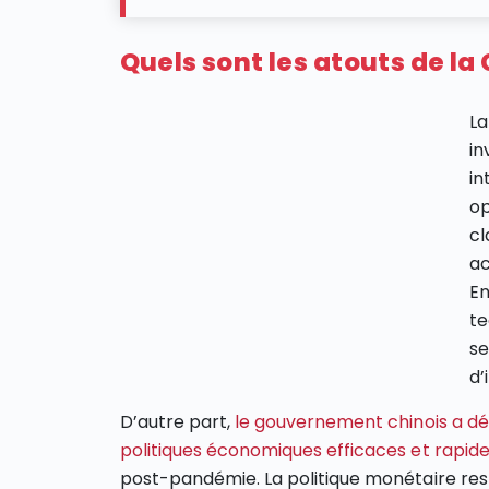
Quels sont les atouts de la
La
in
in
op
cl
ac
En
te
se
d’
D’autre part,
le gouvernement chinois a d
politiques économiques efficaces et rapid
post-pandémie. La politique monétaire r