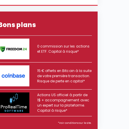
Bons plans
0 commission sur les actions
et ETF. Capital à risque*
15 € offerts en Bitcoin à la suite
de votre première transaction.
Risque de perte en capital*
Actions US officiel à partir de
1$ + accompagnement avec
un expert sur la plateforme.
Capital à risque*
*Voir conditions sur le site.