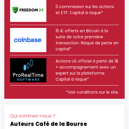
0 commission sur les actions
et ETF. Capital à risque*
15 € offerts en Bitcoin à la
suite de votre première
transaction. Risque de perte en
capital*
Actions US officiel à partir de 1$
+ accompagnement avec un
expert sur la plateforme.
Capital à risque*
*Voir conditions sur le site.
Qui sommes-nous ?
Auteurs Café de la Bourse