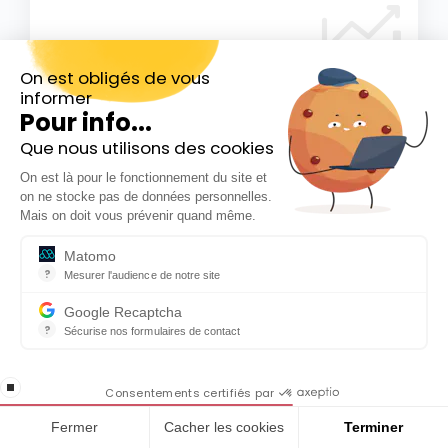
On est obligés de vous
informer
Pour info...
Que nous utilisons des cookies
Prenez part à
Inscrivez-vous gratuitement à
Nos vidéo-conférences
On est là pour le fonctionnement du site et
notre Newsletter hebdo
on ne stocke pas de données personnelles.
En cadeau notre ebook
Participez à nos vidéoconférences
Mais on doit vous prévenir quand même.
« 81 conseils pour investir en Bourse »
mensuelles pendant lesquelles un expert des
Matomo
marchés intervient sur des sujets Bourse,
?
Mesurer l'audience de notre site
crypto et finance et répond à toutes vos
Outil analytique (alternative à Google Analytics) collectant des do
Google Recaptcha
questions.
?
Sécurise nos formulaires de contact
reCAPTCHA protège votre site web contre la fraude et les abus san
Participer aux vidéoconférences
En cochant cette case, j'accepte la
stop loading
politique de confidentialité de ce site
Consentements certifiés par
Fermer
Cacher les cookies
Terminer