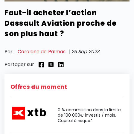
Faut-il acheter l’action
SECTIONS
Dassault Aviation proche de
son plus haut ?
Par :
Carolane de Palmas
|
26 Sep 2023
Partager sur
Offres du moment
0 % commission dans la limite
de 100 000€ investis / mois.
Capital à risque*