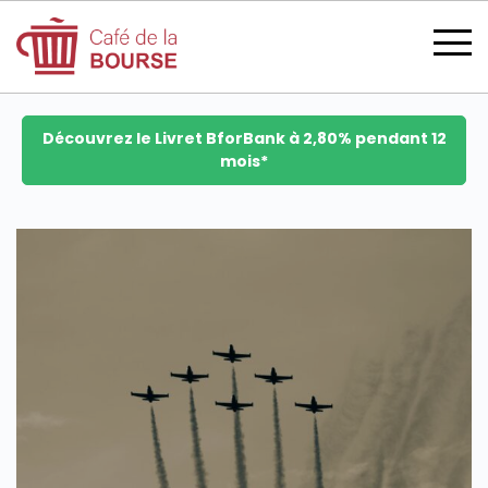
Découvrez le Livret BforBank à 2,80% pendant 12
mois*
se connecter
devenir membre
CATÉGORIES