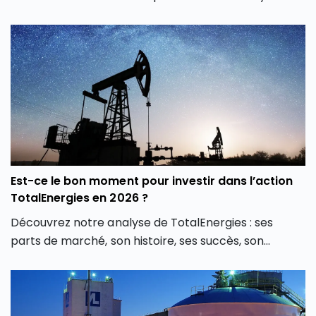
Orient malgré la force du marché américain. La
Après une année 2025 marquée par une volatilité
faible hausse de la croissance de l’entreprise LVMH
extrême, l’action LVMH affiche un recul de plus de 28
au T2 2026 tempère les espoirs des investisseurs sur
% depuis le début de l’année 2026, faisant du groupe
une potentielle reprise de l’industrie du luxe après
français l’une des plus faibles performances des
deux ans de ralentissement.
actions à grande capitalisation d’Europe. Ce repli
constitue-t-il une opportunité d’achat ou le signe
d’une baisse plus durable de l’action LVMH ?
Est-ce le bon moment pour investir dans l’action
TotalEnergies en 2026 ?
Découvrez notre analyse de TotalEnergies : ses
parts de marché, son histoire, ses succès, son
implantation internationale ainsi que son offre
énergétique en constante évolution, notamment
dans le secteur de l’électricité. Retrouvez également
dans cet article le parcours boursier de l’action