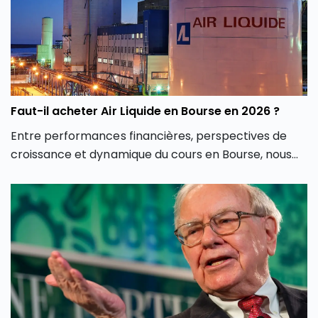
TotalEnergies ainsi que notre étude de ses résultats
financiers. Enfin, nous nous demanderons s’il peut
être intéressant ou non d’investir en Bourse dans
l’action TotalEnergies en 2026.
Faut-il acheter Air Liquide en Bourse en 2026 ?
Entre performances financières, perspectives de
croissance et dynamique du cours en Bourse, nous
allons faire dans cet article une analyse approfondie
de l’action Air Liquide. Nous examinerons ses
fondamentaux, son potentiel de progression et les
opportunités que l’action Air Liquide pourrait offrir
aux investisseurs.